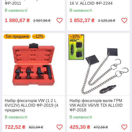
ФР-2011
16 V. ALLOID ФР-2244
В наявності
В наявності
1 880,67
1 852,37
₴
₴
2 507,56 ₴
2 129,16 ₴
Топ продажів
–12%
–10%
Набір фіксаторів VW (1.2 L
Набір фіксаторів валів ГРМ
6V/12V) ALLOID ФР-2019 (4
VW AUDI V6/V8 TDI ALLOID
предмета)
ФР-2018
В наявності
В наявності
722,52
425,30
₴
₴
821,04 ₴
472,56 ₴