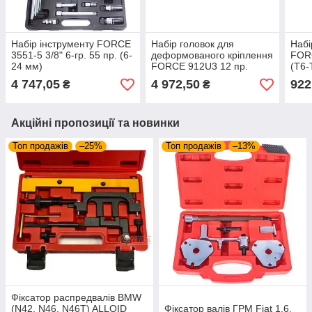
Набір інструменту FORCE
Набір головок для
Набі
3551-5 3/8" 6-гр. 55 пр. (6-
деформованого кріплення
FORC
24 мм)
FORCE 912U3 12 пр.
(Т6-
4 747,05
4 972,50
922
₴
₴
Акційні пропозиції та новинки
Топ продажів
–25%
Топ продажів
–13%
Фіксатор распредвалів BMW
(N42, N46, N46T) ALLOID
Фіксатор валів ГРМ Fiat 1.6.