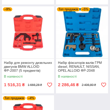
–9%
Топ продажів
–5%
Набір для ремонту дизельних
Набір фіксаторів валів ГРМ
двигунів BMW ALLOID
diesel, RENAULT, NISSAN,
ФР-2007 (5 предметів)
OPEL ALLOID ФР-2048
В наявності
В наявності
1 516,31
2 286,46
₴
₴
1 666,28 ₴
2 406,80 ₴
Топ продажів
–4%