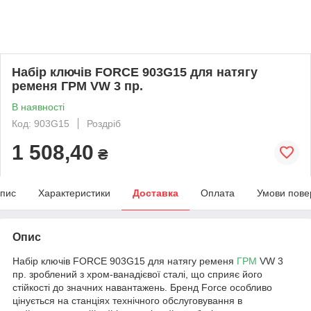
Набір ключів FORCE 903G15 для натягу
ременя ГРМ VW 3 пр.
В наявності
Код: 903G15
Роздріб
1 508,40
₴
пис
Характеристики
Доставка
Оплата
Умови пове
Опис
Набір ключів FORCE 903G15 для натягу ременя
ГРМ
VW 3
пр. зроблений з хром-ванадієвої сталі, що сприяє його
стійкості до значних навантажень. Бренд Force особливо
цінується на станціях технічного обслуговування в