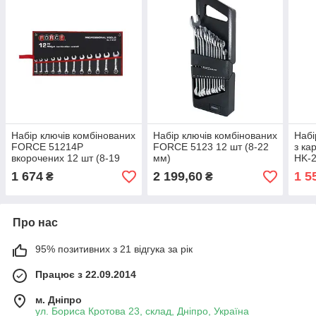
Набір ключів комбінованих
Набір ключів комбінованих
Набі
FORCE 51214P
FORCE 5123 12 шт (8-22
з ка
вкорочених 12 шт (8-19
мм)
HK-
мм)
1 674
2 199,60
1 5
₴
₴
Про нас
95% позитивних з 21 відгука за рік
Працює з 22.09.2014
м. Дніпро
ул. Бориса Кротова 23, склад, Дніпро, Україна