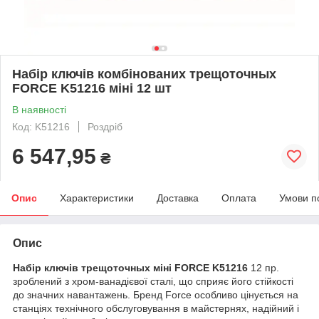
Набір ключів комбінованих трещоточных
FORCE K51216 міні 12 шт
В наявності
Код: K51216
Роздріб
6 547,95
₴
Опис
Характеристики
Доставка
Оплата
Умови п
Опис
Набір ключів трещоточных міні FORCE K51216
12 пр.
зроблений з хром-ванадієвої сталі, що сприяє його стійкості
до значних навантажень. Бренд Force особливо цінується на
станціях технічного обслуговування в майстернях, надійний і