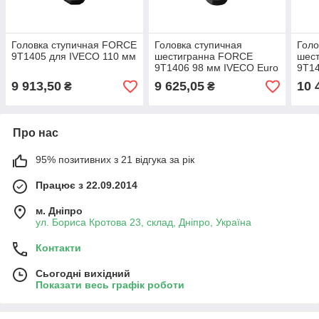
Головка ступичная FORCE
Головка ступичная
Голо
9T1405 для IVECO 110 мм
шестигранна FORCE
шес
9T1406 98 мм IVECO Euro
9T1
Cargo
9 913,50
9 625,05
10 
₴
₴
Про нас
95% позитивних з 21 відгука за рік
Працює з 22.09.2014
м. Дніпро
ул. Бориса Кротова 23, склад, Дніпро, Україна
Контакти
Сьогодні вихідний
Показати весь графік роботи