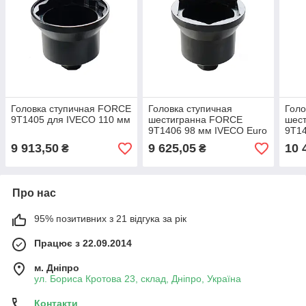
Головка ступичная FORCE
Головка ступичная
Голо
9T1405 для IVECO 110 мм
шестигранна FORCE
шес
9T1406 98 мм IVECO Euro
9T1
Cargo
9 913,50
9 625,05
10 
₴
₴
Про нас
95% позитивних з 21 відгука за рік
Працює з 22.09.2014
м. Дніпро
ул. Бориса Кротова 23, склад, Дніпро, Україна
Контакти