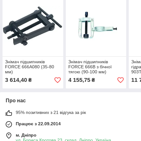
Знімач підшипників
Знімач підшипників
Знім
FORCE 666A080 (35-80
FORCE 666B з бічної
гідр
мм)
тягою (90-100 мм)
903T
3 614,40
4 155,75
11 
₴
₴
Про нас
95% позитивних з 21 відгука за рік
Працює з 22.09.2014
м. Дніпро
ул. Бориса Кротова 23, склад, Дніпро, Україна