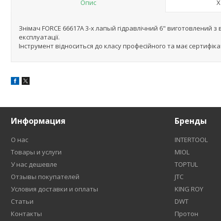
Опис
Х
Знімач FORCE 66617A 3-х лапый гідравлічний 6" виготовлений з ви
експлуатації.
Інструмент відноситься до класу професійного та має сертифікат
Информация
Бренды
О нас
INTERTOOL
Товары и услуги
MIOL
У нас дешевле
TOPTUL
Отзывы покупателей
JTC
Условия доставки и оплаты
KING ROY
Статьи
DWT
Контакты
Протон