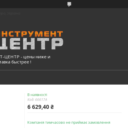
про, Україна
-ЦЕНТР - цены ниже и
тавка быстрее !
В наявності
Код:
66617A
6 629,40 ₴
Компанія тимчасово не приймає замовлення