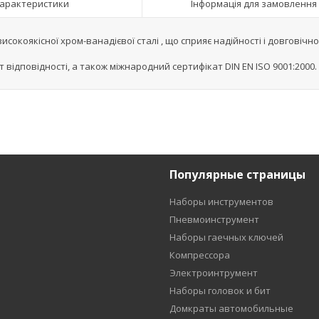
арактеристики
Інформація для замовлення
сокоякісної хром-ванадієвої сталі , що сприяє надійності і довговічно
 відповідності, а також міжнародний сертифікат DIN EN ISO 9001:2000.
Популярные страницы
Наборы инструментов
Пневмоинструмент
Наборы гаечных ключей
Компрессора
Электроинтрумент
Наборы головок и бит
Домкраты автомобильные