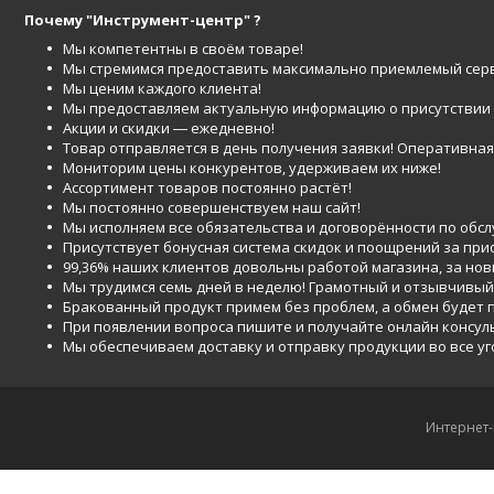
Почему "Инструмент-центр" ?
Мы компетентны в своём товаре!
Мы стремимся предоставить максимально приемлемый серв
Мы ценим каждого клиента!
Мы предоставляем актуальную информацию о присутствии то
Акции и скидки ― ежедневно!
Товар отправляется в день получения заявки! Оперативная 
Мониторим цены конкурентов, удерживаем их ниже!
Ассортимент товаров постоянно растёт!
Мы постоянно совершенствуем наш сайт!
Мы исполняем все обязательства и договорённости по обс
Присутствует бонусная система скидок и поощрений за при
99,36% наших клиентов довольны работой магазина, за но
Мы трудимся семь дней в неделю! Грамотный и отзывчивый
Бракованный продукт примем без проблем, а обмен будет
При появлении вопроса пишите и получайте онлайн консул
Мы обеспечиваем доставку и отправку продукции во все у