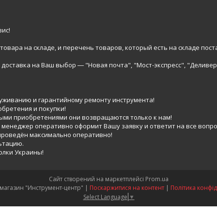
ис!
вара на складе, и перечень товаров, который есть на складе пост
доставка на Ваш выбор ― "Новая почта", "Мост-экспресс", "Деливер
луживанию и гарантийному ремонту инструмента!
обретения и покупки!
выми приобретениями они возвращаются только к нам!
 менеджер оперативно оформит Вашу заявку и ответит на все вопро
 проведён максимально оперативно!
ьтацию.
голки Украины!
Сайт створений на маркетплейсі
Prom.ua
Интернет-магазин "Инструмент-центр" |
Поскаржитися на контент
|
Політика конфід
Select Language
▼