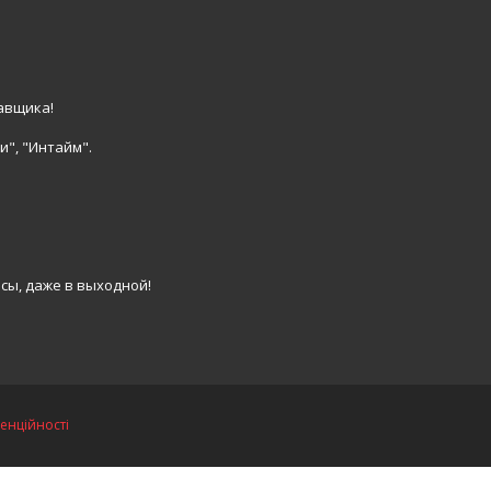
авщика!
и", "Интайм".
сы, даже в выходной!
енційності