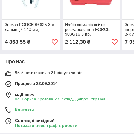
Знімач FORCE 66625 3-х
Набір знімачів свічок
Знім
лапый (7-140 мм)
розжарювання FORCE
інер
903G16 3 пр.
3-х 
4 868,55
2 112,30
7 0
₴
₴
Про нас
95% позитивних з 21 відгука за рік
Працює з 22.09.2014
м. Дніпро
ул. Бориса Кротова 23, склад, Дніпро, Україна
Контакти
Сьогодні вихідний
Показати весь графік роботи