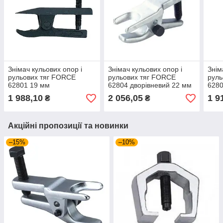
Знімач кульових опор і
Знімач кульових опор і
Знім
рульових тяг FORCE
рульових тяг FORCE
руль
62801 19 мм
62804 дворівневий 22 мм
6280
1 988,10
2 056,05
1 9
₴
₴
Акційні пропозиції та новинки
–15%
–10%