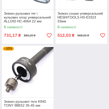
Знімач рульових тяг і
Знімач сошки універсальний
кульових опор універсальний
HESHITOOLS HS-E3323
ALLOID НС-4064 22 мм
33мм
В наявності
В наявності
731,17
512,03
₴
₴
860,20 ₴
568,92 ₴
–10%
Знімач рульової тяги KING
TONY 9BE52 35-45 мм