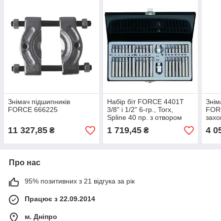
Знімач підшипників
Набір біт FORCE 4401T
Знім
FORCE 666225
3/8" і 1/2" 6-гр., Torx,
FORC
Spline 40 пр. з отвором
захо
(металевий кейс)
звор
11 327,85
1 719,45
4 0
₴
₴
Про нас
95% позитивних з 21 відгука за рік
Працює з 22.09.2014
м. Дніпро