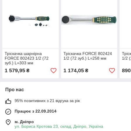
Тріскачка шарнірна
Тріскачка FORCE 802424
Тріс
FORCE 802423 1/2 (72
1/2 (72 зуб.) L=258 мм
1/2 
зуб.) L=303 мм
1 579,95
1 174,05
890
₴
₴
Про нас
95% позитивних з 21 відгука за рік
Працює з 22.09.2014
м. Дніпро
ул. Бориса Кротова 23, склад, Дніпро, Україна