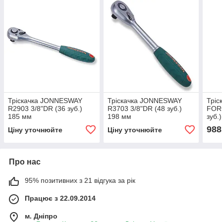
Тріскачка JONNESWAY
Тріскачка JONNESWAY
Тріс
R2903 3/8"DR (36 зуб.)
R3703 3/8"DR (48 зуб.)
FORC
185 мм
198 мм
зуб.
988
Ціну уточнюйте
Ціну уточнюйте
Про нас
95% позитивних з 21 відгука за рік
Працює з 22.09.2014
м. Дніпро