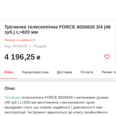
Тріскачка телескопічна FORCE 8026820 3/4 (48
зуб.) L=820 мм
Немає в наявності
Код: 8026820
Роздріб
4 196,25
₴
Опис
Характеристики
Доставка
Оплата
Умови п
Опис
Тріскачка
телескопічна FORCE 8026820 з металевою ручкою
(48 зуб.) L=820 мм виготовлена з високоякісної хром-
ванадієвої сталі, що сприяє надійності і довговічності при
експлуатації. Інструмент відноситься до класу професійного