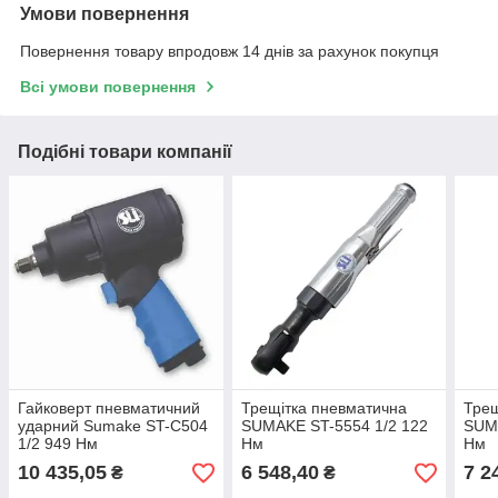
Умови повернення
Повернення товару впродовж 14 днів за рахунок покупця
Всі умови повернення
Подібні товари компанії
Гайковерт пневматичний
Трещітка пневматична
Трещ
ударний Sumake ST-C504
SUMAKE ST-5554 1/2 122
SUMA
1/2 949 Нм
Нм
Нм
10 435,05
6 548,40
7 2
₴
₴