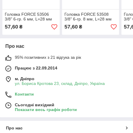
Головка FORCE 53506
Головка FORCE 53508
Гол
3/8" 6-гр. 6 мм, L=28 мм
3/8" 6-гр. 8 мм, L=28 мм
3/8"
57,60
57,60
57,
₴
₴
Про нас
95% позитивних з 21 відгука за рік
Працює з 22.09.2014
м. Дніпро
ул. Бориса Кротова 23, склад, Дніпро, Україна
Контакти
Сьогодні вихідний
Показати весь графік роботи
Про нас