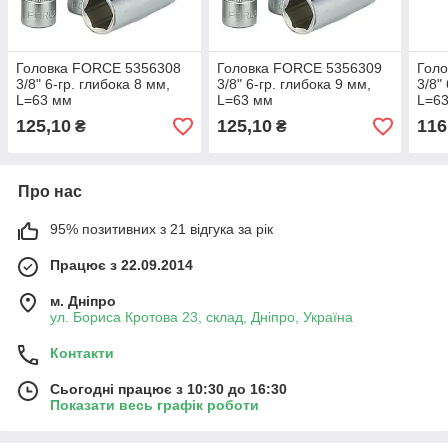
Головка FORCE 5356308
Головка FORCE 5356309
Гол
3/8" 6-гр. глибока 8 мм,
3/8" 6-гр. глибока 9 мм,
3/8"
L=63 мм
L=63 мм
L=6
125,10
125,10
116
₴
₴
Про нас
95% позитивних з 21 відгука за рік
Працює з 22.09.2014
м. Дніпро
ул. Бориса Кротова 23, склад, Дніпро, Україна
Контакти
Сьогодні працює з 10:30 до 16:30
Показати весь графік роботи