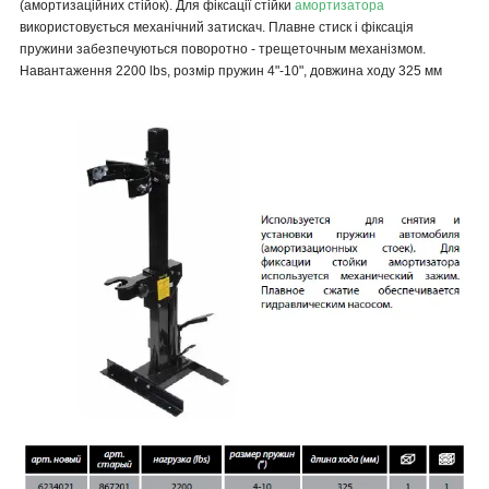
(амортизаційних стійок). Для фіксації стійки
амортизатора
використовується механічний затискач. Плавне стиск і фіксація
пружини забезпечуються поворотно - трещеточным механізмом.
Навантаження 2200 lbs, розмір пружин 4"-10", довжина ходу 325 мм