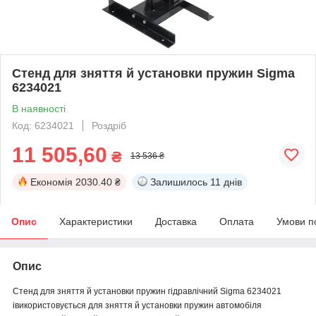
Стенд для зняття й установки пружин Sigma
6234021
В наявності
Код: 6234021
Роздріб
11 505,60
₴
13 536 ₴
Економія
2030.40 ₴
Залишилось
11 днів
Опис
Характеристики
Доставка
Оплата
Умови п
Опис
Стенд для зняття й установки пружин гідравлічний Sigma 6234021
і
використовується для зняття й установки пружин автомобіля