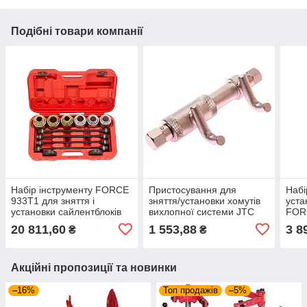
Подібні товари компанії
Набір інструменту FORCE
Пристосування для
Набі
933T1 для зняття і
зняття/установки хомутів
уста
установки сайлентблоків
вихлопної системи JTC
FOR
універсальний 33 пр.
1327 (VW, AUDI)
20 811,60
1 553,88
3 8
₴
₴
Акційні пропозиції та новинки
–16%
Топ продажів
–5%