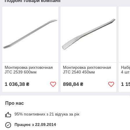
Подібні товари компанії
Монтировка рихтовочная
Монтировка рихтовочная
Набі
JTC 2539 600мм
JTC 2540 450мм
4 шт
1 036,38
898,84
1 1
₴
₴
Про нас
95% позитивних з 21 відгука за рік
Працює з 22.09.2014