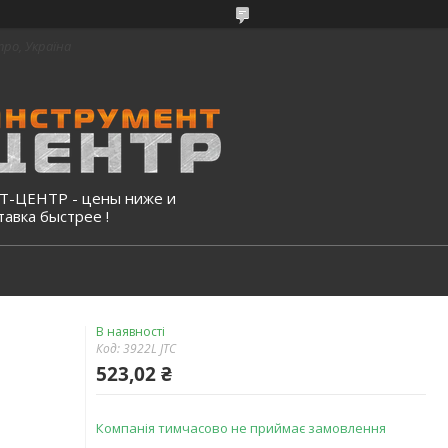
про, Україна
-ЦЕНТР - цены ниже и
тавка быстрее !
В наявності
Код:
3922L JTC
523,02 ₴
Компанія тимчасово не приймає замовлення