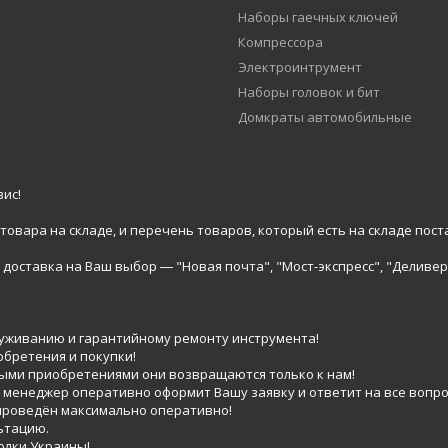
Наборы гаечных ключей
Компрессора
Электроинтрумент
Наборы головок и бит
Домкраты автомобильные
ис!
вара на складе, и перечень товаров, который есть на складе пост
доставка на Ваш выбор ― "Новая почта", "Мост-экспресс", "Деливер
луживанию и гарантийному ремонту инструмента!
обретения и покупки!
выми приобретениями они возвращаются только к нам!
 менеджер оперативно оформит Вашу заявку и ответит на все вопро
 проведён максимально оперативно!
ьтацию.
голки Украины!