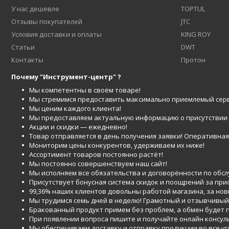
У нас дешевле
TOPTUL
Отзывы покупателей
JTC
Условия доставки и оплаты
KING ROY
Статьи
DWT
Контакты
Протон
Почему "Инструмент-центр" ?
Мы компетентны в своём товаре!
Мы стремимся предоставить максимально приемлемый серв
Мы ценим каждого клиента!
Мы предоставляем актуальную информацию о присутствии то
Акции и скидки ― ежедневно!
Товар отправляется в день получения заявки! Оперативная 
Мониторим цены конкурентов, удерживаем их ниже!
Ассортимент товаров постоянно растёт!
Мы постоянно совершенствуем наш сайт!
Мы исполняем все обязательства и договорённости по обс
Присутствует бонусная система скидок и поощрений за при
99,36% наших клиентов довольны работой магазина, за но
Мы трудимся семь дней в неделю! Грамотный и отзывчивый
Бракованный продукт примем без проблем, а обмен будет
При появлении вопроса пишите и получайте онлайн консул
Мы обеспечиваем доставку и отправку продукции во все у