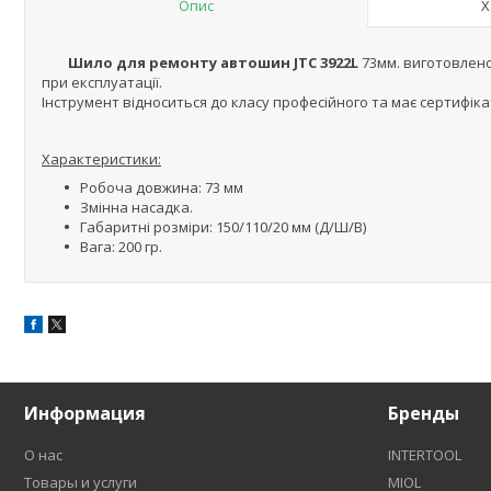
Опис
Х
Шило для ремонту автошин JTC 3922L
73мм. виготовлено 
при експлуатації.
Інструмент відноситься до класу професійного та має сертифікат
Характеристики:
Робоча довжина: 73 мм
Змінна насадка.
Габаритні розміри: 150/110/20 мм (Д/Ш/В)
Вага: 200 гр.
Информация
Бренды
О нас
INTERTOOL
Товары и услуги
MIOL