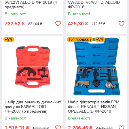
6V/12V) ALLOID ФР-2019 (4
VW AUDI V6/V8 TDI ALLOID
предмета)
ФР-2018
В наявності
В наявності
722,52
425,30
₴
₴
821,04 ₴
472,56 ₴
–9%
Топ продажів
–5%
Набір для ремонту дизельних
Набір фіксаторів валів ГРМ
двигунів BMW ALLOID
diesel, RENAULT, NISSAN,
ФР-2007 (5 предметів)
OPEL ALLOID ФР-2048
В наявності
В наявності
1 516,31
2 286,46
₴
₴
1 666,28 ₴
2 406,80 ₴