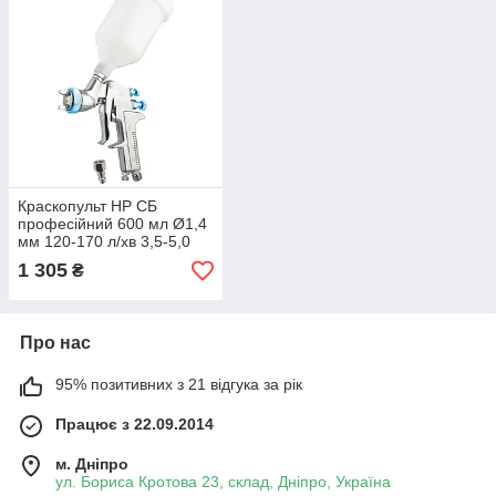
Краскопульт HP СБ
професійний 600 мл Ø1,4
мм 120-170 л/хв 3,5-5,0
бар MASTERTOOL 81-
1 305
₴
8720
Про нас
95% позитивних з 21 відгука за рік
Працює з 22.09.2014
м. Дніпро
ул. Бориса Кротова 23, склад, Дніпро, Україна