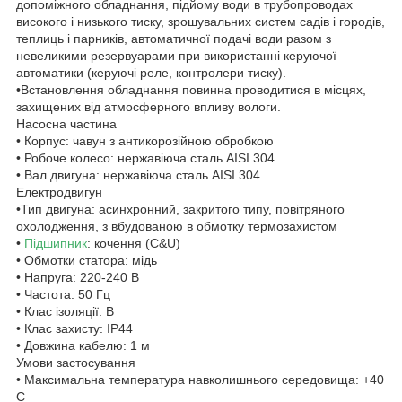
допоміжного обладнання, підйому води в трубопроводах
високого і низького тиску, зрошувальних систем садів і городів,
теплиць і парників, автоматичної подачі води разом з
невеликими резервуарами при використанні керуючої
автоматики (керуючі реле, контролери тиску).
•Встановлення обладнання повинна проводитися в місцях,
захищених від атмосферного впливу вологи.
Насосна частина
• Корпус: чавун з антикорозійною обробкою
• Робоче колесо: нержавіюча сталь AISI 304
• Вал двигуна: нержавіюча сталь AISI 304
Електродвигун
•Тип двигуна: асинхронний, закритого типу, повітряного
охолодження, з вбудованою в обмотку термозахистом
•
Підшипник
: кочення (C&U)
• Обмотки статора: мідь
• Напруга: 220-240 В
• Частота: 50 Гц
• Клас ізоляції: В
• Клас захисту: IP44
• Довжина кабелю: 1 м
Умови застосування
• Максимальна температура навколишнього середовища: +40
С