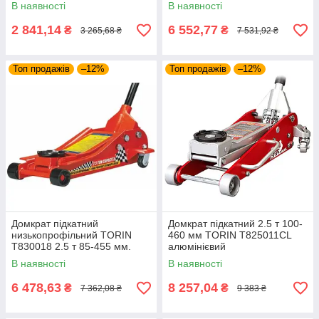
(поворотна ручка)
В наявності
В наявності
2 841,14
6 552,77
₴
₴
3 265,68 ₴
7 531,92 ₴
Топ продажів
–12%
Топ продажів
–12%
Домкрат підкатний
Домкрат підкатний 2.5 т 100-
низькопрофільний TORIN
460 мм TORIN T825011CL
T830018 2.5 т 85-455 мм.
алюмінієвий
низькопрофільний з
В наявності
В наявності
подвійною помпою
6 478,63
8 257,04
₴
₴
7 362,08 ₴
9 383 ₴