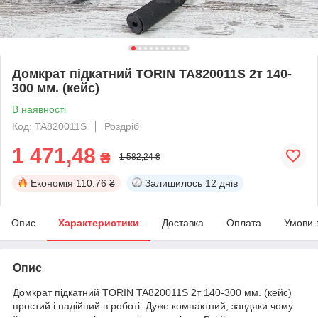
Домкрат підкатний TORIN TA820011S 2т 140-
300 мм. (кейс)
В наявності
Код: TA820011S
Роздріб
1 471,48
₴
1 582,24 ₴
Економія
110.76 ₴
Залишилось
12 днів
Опис
Характеристики
Доставка
Оплата
Умови 
Опис
Домкрат підкатний TORIN TA820011S 2т 140-300 мм. (кейс)
простий і надійний в роботі. Дуже компактний, завдяки чому