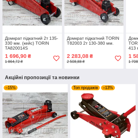
Домкрат підкатний 2т 135-
Домкрат підкатний TORIN
Дом
330 мм. (кейс) TORIN
T82003 2т 130-380 мм.
TORI
TA820014S
413
1 696,90
2 283,08
1 5
₴
₴
1 864,72 ₴
2 508,88 ₴
1 708
Акційні пропозиції та новинки
–15%
Топ продажів
–13%