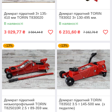
Домкрат підкатний 3т 135-
Домкрат підкатний TORIN
410 мм TORIN T830020
T83002 3т 130-495 мм.
В наявності
В наявності
3 029,77
6 231,60
₴
₴
3 564,44 ₴
7 162,76 ₴
–13%
–13%
Домкрат підкатний
Домкрат підкатний TORIN
низькопрофільний TORIN
T83502 3.5 т 145-500 мм. (з
T825010R 2.5 т 89-359 мм.
педаллю)