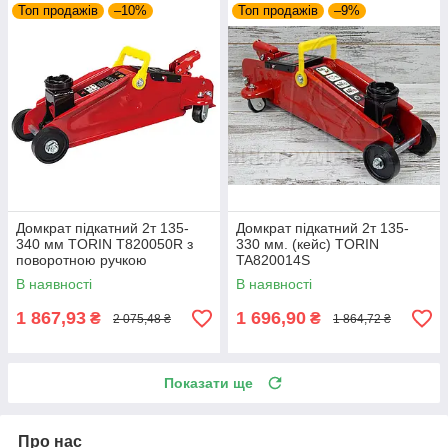
Топ продажів
–10%
Топ продажів
–9%
Домкрат підкатний 2т 135-
Домкрат підкатний 2т 135-
340 мм TORIN T820050R з
330 мм. (кейс) TORIN
поворотною ручкою
TA820014S
В наявності
В наявності
1 867,93
1 696,90
₴
₴
2 075,48 ₴
1 864,72 ₴
Показати ще
Про нас