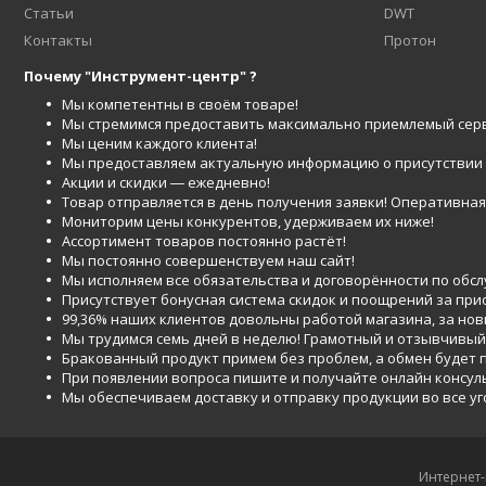
Статьи
DWT
Контакты
Протон
Почему "Инструмент-центр" ?
Мы компетентны в своём товаре!
Мы стремимся предоставить максимально приемлемый серв
Мы ценим каждого клиента!
Мы предоставляем актуальную информацию о присутствии то
Акции и скидки ― ежедневно!
Товар отправляется в день получения заявки! Оперативная 
Мониторим цены конкурентов, удерживаем их ниже!
Ассортимент товаров постоянно растёт!
Мы постоянно совершенствуем наш сайт!
Мы исполняем все обязательства и договорённости по обс
Присутствует бонусная система скидок и поощрений за при
99,36% наших клиентов довольны работой магазина, за но
Мы трудимся семь дней в неделю! Грамотный и отзывчивый
Бракованный продукт примем без проблем, а обмен будет
При появлении вопроса пишите и получайте онлайн консул
Мы обеспечиваем доставку и отправку продукции во все у