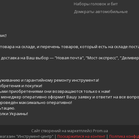
Наборы головок и бит
Домкраты автомобильные
ис!
вара на складе, и перечень товаров, который есть на складе пост
доставка на Ваш выбор ― "Новая почта", "Мост-экспресс", "Деливер
луживанию и гарантийному ремонту инструмента!
обретения и покупки!
выми приобретениями они возвращаются только к нам!
 менеджер оперативно оформит Вашу заявку и ответит на все вопро
 проведён максимально оперативно!
ьтацию.
голки Украины!
Сайт створений на маркетплейсі
Prom.ua
Интернет-магазин "Инструмент-центр" |
Поскаржитися на контент
|
Політика конфід