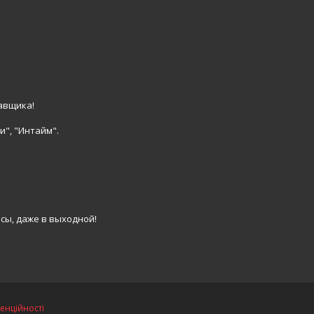
авщика!
и", "Интайм".
сы, даже в выходной!
енційності