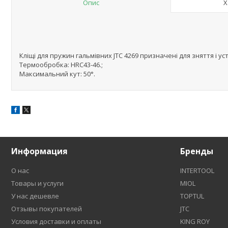
Опис
Х
Кліщі для пружин гальмівних JTC 4269 призначені для зняття і у
Термообробка: HRC43-46.;
Максимальний кут: 50°.
Информация
Бренды
О нас
INTERTOOL
Товары и услуги
MIOL
У нас дешевле
TOPTUL
Отзывы покупателей
JTC
Условия доставки и оплаты
KING ROY