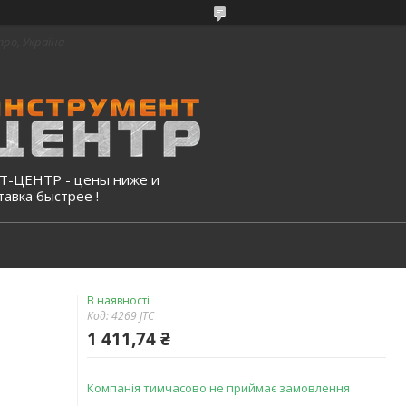
про, Україна
-ЦЕНТР - цены ниже и
тавка быстрее !
В наявності
Код:
4269 JTC
1 411,74 ₴
Компанія тимчасово не приймає замовлення