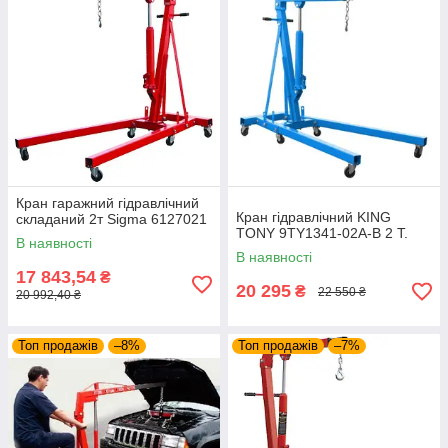
Кран гаражний гідравлічний
Кран гідравлічний KING
складаний 2т Sigma 6127021
TONY 9TY1341-02A-B 2 Т.
В наявності
В наявності
17 843,54
₴
20 295
₴
22 550 ₴
20 992,40 ₴
Топ продажів
–8%
Топ продажів
–7%