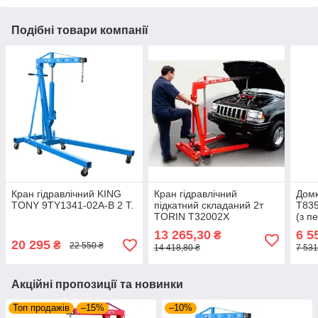
Подібні товари компанії
Кран гідравлічний KING
Кран гідравлічний
Домк
TONY 9TY1341-02A-B 2 Т.
підкатний складаний 2т
T835
TORIN T32002X
(з п
13 265,30
6 5
₴
20 295
₴
22 550 ₴
14 418,80 ₴
7 531
Акційні пропозиції та новинки
Топ продажів
–15%
–10%