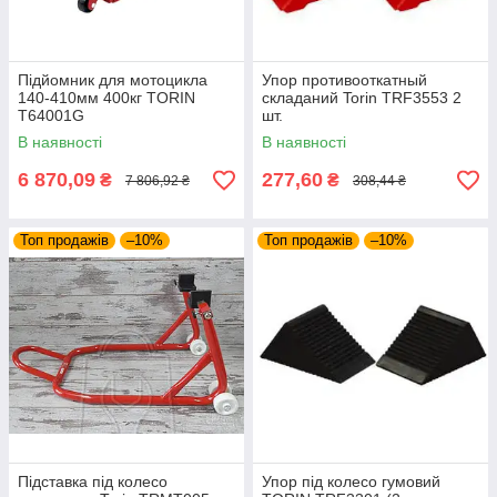
Підйомник для мотоцикла
Упор противооткатный
140-410мм 400кг TORIN
складаний Torin TRF3553 2
T64001G
шт.
В наявності
В наявності
6 870,09
277,60
₴
₴
7 806,92 ₴
308,44 ₴
Топ продажів
–10%
Топ продажів
–10%
Підставка під колесо
Упор під колесо гумовий