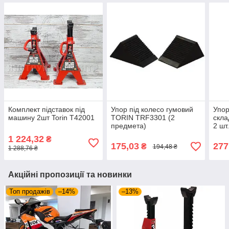
Комплект підставок під
Упор під колесо гумовий
Упор
машину 2шт Torin T42001
TORIN TRF3301 (2
скла
предмета)
2 шт
1 224,32
₴
175,03
277
₴
194,48 ₴
1 288,76 ₴
Акційні пропозиції та новинки
Топ продажів
–14%
–13%