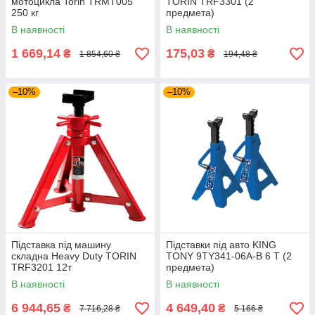
мотоцикла Torin TRMT005
TORIN TRF3301 (2
250 кг
предмета)
В наявності
В наявності
1 669,14
175,03
₴
₴
1 854,60 ₴
194,48 ₴
–10%
–10%
Підставка під машину
Підставки під авто KING
складна Heavy Duty TORIN
TONY 9TY341-06A-B 6 Т (2
TRF3201 12т
предмета)
В наявності
В наявності
6 944,65
4 649,40
₴
₴
7 716,28 ₴
5 166 ₴