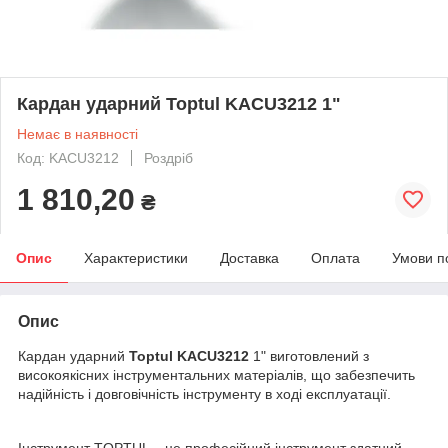
Кардан ударний Toptul KACU3212 1"
Немає в наявності
Код: KACU3212
Роздріб
1 810,20
₴
Опис
Характеристики
Доставка
Оплата
Умови п
Опис
Кардан ударний
Toptul KACU3212
1" виготовлений з
високоякісних інструментальних матеріалів, що забезпечить
надійність і довговічність інструменту в ході експлуатації.
Інструмент TOPTUL – це професійний інструмент здатний