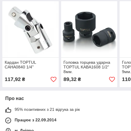
Кардан TOPTUL
Головка торцева ударна
Голо
CAHA0840 1/4"
TOPTUL KABA1608 1/2"
TOP
8мм.
9мм
117,92
89,32
110
₴
₴
Про нас
95% позитивних з 21 відгука за рік
Працює з 22.09.2014
м. Дніпро