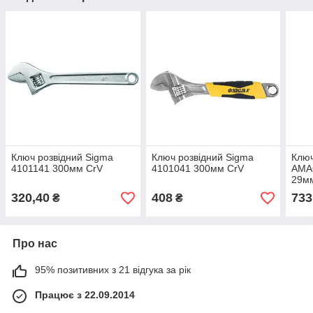
Ключ розвідний Sigma
Ключ розвідний Sigma
Ключ
4101141 300мм CrV
4101041 300мм CrV
AMA
29м
320,40
408
733
₴
₴
Про нас
95% позитивних з 21 відгука за рік
Працює з 22.09.2014