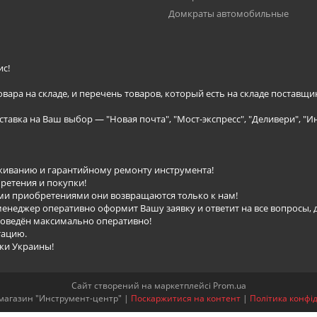
Домкраты автомобильные
с!
ра на складе, и перечень товаров, который есть на складе поставщи
тавка на Ваш выбор ― "Новая почта", "Мост-экспресс", "Деливери", "И
уживанию и гарантийному ремонту инструмента!
ретения и покупки!
ыми приобретениями они возвращаются только к нам!
енеджер оперативно оформит Вашу заявку и ответит на все вопросы, 
роведён максимально оперативно!
тацию.
лки Украины!
Сайт створений на маркетплейсі
Prom.ua
Интернет-магазин "Инструмент-центр" |
Поскаржитися на контент
|
Політика конфі