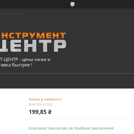
про, Україна
-ЦЕНТР - цены ниже и
тавка быстрее !
Немає в наявності
Код:
HS-A1022
199,85 ₴
Компанія тимчасово не приймає замовлення