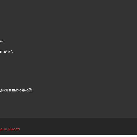
ка!
нтайм".
даже в выходной!
денційності