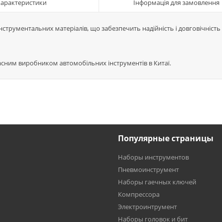
Характеристики
Інформація для замовлення
струментальних матеріалів, що забезпечить надійність і довговічність 
учасним виробником автомобільних інструментів в Китаї.
Популярные страницы
Наборы инструментов
Пневмоинструмент
Наборы гаечных ключей
Компрессора
Электроинтрумент
Наборы головок и бит