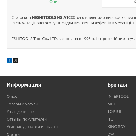
Опис
Стетоскоп
HESHITOOLS HS-A1022
виготовлений з високоякісних ін
експлуатації. Застосовується для виявлення дефектів в механіці. H
ESHITOOLS Tool Co., LTD. заснована в 1996 р. і є професійним і с
Информация
Бренды
О нас
INTERTOOL
Товары и услуги
MIOL
У нас дешевле
TOPTUL
Отзывы покупателей
JTC
Условия доставки и оплаты
KING ROY
Статьи
DWT