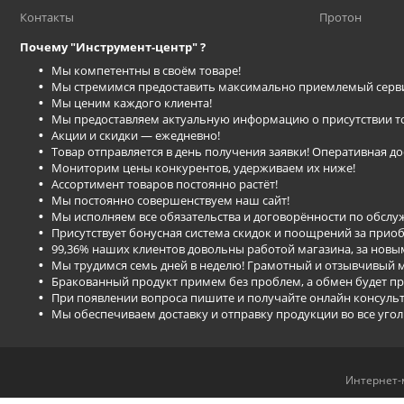
Контакты
Протон
Почему "Инструмент-центр" ?
Мы компетентны в своём товаре!
Мы стремимся предоставить максимально приемлемый серви
Мы ценим каждого клиента!
Мы предоставляем актуальную информацию о присутствии това
Акции и скидки ― ежедневно!
Товар отправляется в день получения заявки! Оперативная дос
Мониторим цены конкурентов, удерживаем их ниже!
Ассортимент товаров постоянно растёт!
Мы постоянно совершенствуем наш сайт!
Мы исполняем все обязательства и договорённости по обсл
Присутствует бонусная система скидок и поощрений за приоб
99,36% наших клиентов довольны работой магазина, за нов
Мы трудимся семь дней в неделю! Грамотный и отзывчивый м
Бракованный продукт примем без проблем, а обмен будет п
При появлении вопроса пишите и получайте онлайн консуль
Мы обеспечиваем доставку и отправку продукции во все уго