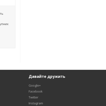
ить
тупних
Давайте дружить
Google+
Facebook
Twitter
Instagram