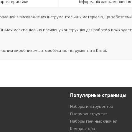
арактеристики
Інформація для замовлення
овлений з високоякісних інструментальних матеріалів, що забезпеч
Знімач має спеціальну посилену конструкцію для роботи у важкодос
 сучасним виробником автомобільних інструментів в Китаї.
Популярные страницы
Наборы инструментов
Пневмоинструмент
Наборы гаечных ключей
Компрессора