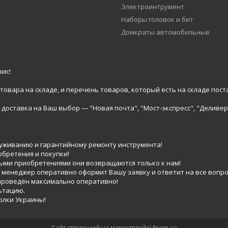
Электроинтрумент
Наборы головок и бит
Домкраты автомобильные
ис!
вара на складе, и перечень товаров, который есть на складе пост
доставка на Ваш выбор ― "Новая почта", "Мост-экспресс", "Деливер
луживанию и гарантийному ремонту инструмента!
обретения и покупки!
выми приобретениями они возвращаются только к нам!
 менеджер оперативно оформит Вашу заявку и ответит на все вопро
 проведён максимально оперативно!
ьтацию.
голки Украины!
Сайт створений на маркетплейсі
Prom.ua