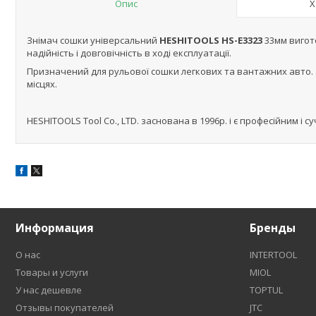
Опис
Х
Знімач сошки універсальний
HESHITOOLS HS-E3323
33мм вигот
надійність і довговічність в ході експлуатації.
Призначений для рульової сошки легкових та вантажних авто. 
місцях.
HESHITOOLS Tool Co., LTD. заснована в 1996р. і є професійним і
Информация
Бренды
О нас
INTERTOOL
Товары и услуги
MIOL
У нас дешевле
TOPTUL
Отзывы покупателей
JTC