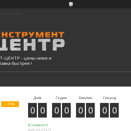
про, Україна
-ЦЕНТР - цены ниже и
тавка быстрее !
Днів
Годин
Хвилин
Секунд
–10%
0
0
0
0
0
0
0
0
В наявності
Код:
HS-E3323