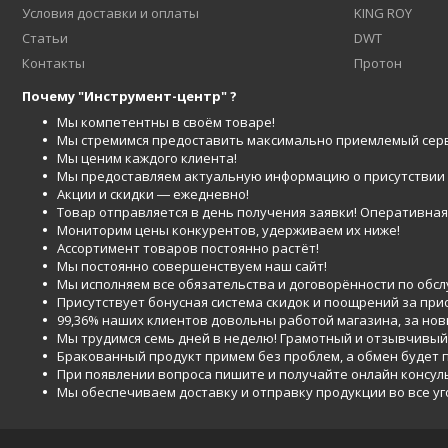
Условия доставки и оплаты
KING ROY
Статьи
DWT
Контакты
Протон
Почему "Инструмент-центр" ?
Мы компетентны в своём товаре!
Мы стремимся предоставить максимально приемлемый серв
Мы ценим каждого клиента!
Мы предоставляем актуальную информацию о присутствии то
Акции и скидки ― ежедневно!
Товар отправляется в день получения заявки! Оперативная 
Мониторим цены конкурентов, удерживаем их ниже!
Ассортимент товаров постоянно растёт!
Мы постоянно совершенствуем наш сайт!
Мы исполняем все обязательства и договорённости по обс
Присутствует бонусная система скидок и поощрений за при
99,36% наших клиентов довольны работой магазина, за но
Мы трудимся семь дней в неделю! Грамотный и отзывчивый
Бракованный продукт примем без проблем, а обмен будет
При появлении вопроса пишите и получайте онлайн консул
Мы обеспечиваем доставку и отправку продукции во все у