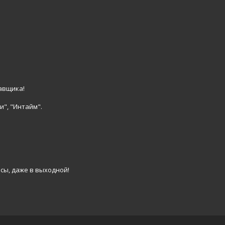
авщика!
и", "Интайм".
сы, даже в выходной!