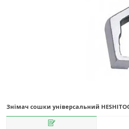
Знімач сошки універсальний HESHITOO