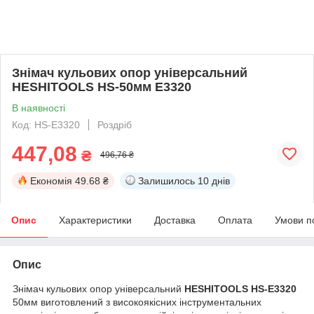
Знімач кульових опор універсальний
HESHITOOLS HS-50мм E3320
В наявності
Код: HS-E3320
Роздріб
447,08
₴
496,76 ₴
Економія
49.68 ₴
Залишилось
10 днів
Опис
Характеристики
Доставка
Оплата
Умови п
Опис
Знімач кульових опор універсальний
HESHITOOLS HS-E3320
50мм виготовлений з високоякісних інструментальних