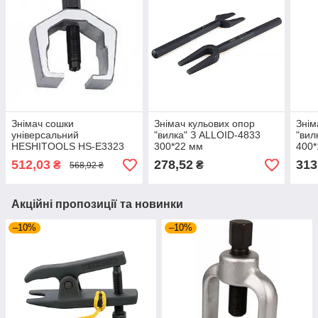
Знімач сошки
Знімач кульових опор
Знім
універсальний
"вилка" З ALLOID-4833
"вил
HESHITOOLS HS-E3323
300*22 мм
400*
33мм
512,03
278,52
313
₴
₴
568,92 ₴
Акційні пропозиції та новинки
–10%
–10%