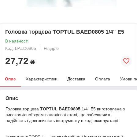
Головка торцева TOPTUL BAED0805 1/4" E5
В наявності
Код: BAED0805
Роздріб
27,72
₴
Опис
Характеристики
Доставка
Оплата
Умови п
Опис
Головка торцева
TOPTUL BAED0805
1/4" E5 виготовлена з
високоякісної хром-ванадієвої сталі, що забезпечить
надійність і довговічність інструменту в ході експлуатації.
Інструмент TOPTUL – це професійний інструмент здатний