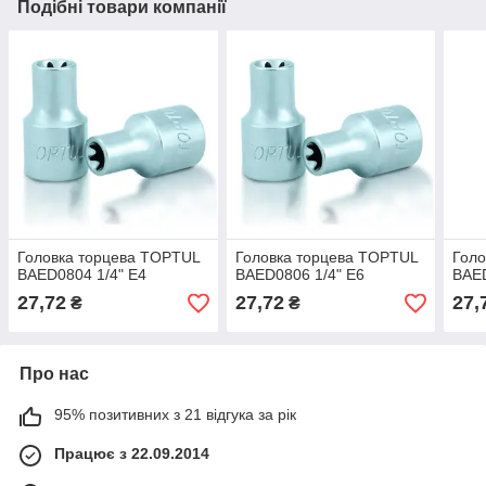
Подібні товари компанії
Головка торцева TOPTUL
Головка торцева TOPTUL
Голо
BAED0804 1/4" E4
BAED0806 1/4" E6
BAED
27,72
27,72
27,
₴
₴
Про нас
95% позитивних з 21 відгука за рік
Працює з 22.09.2014