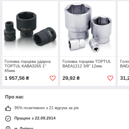
Головка торцева ударна
Головка торцева TOPTUL
Голо
TOPTUL KABA3265 1"
BAEA1212 3/8" 12мм.
BAEA
65мм.
1 957,56
29,92
31,
₴
₴
Про нас
95% позитивних з 21 відгука за рік
Працює з 22.09.2014
м. Дніпро