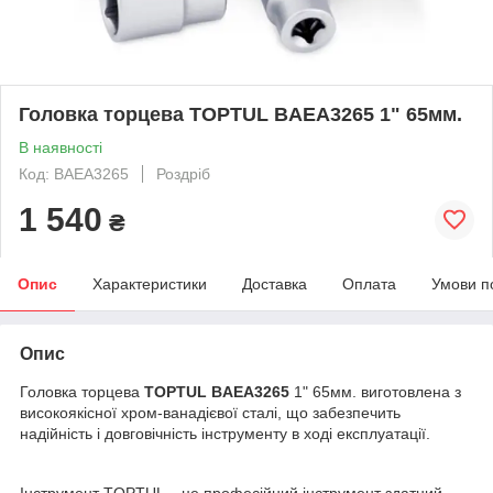
Головка торцева TOPTUL BAEA3265 1" 65мм.
В наявності
Код: BAEA3265
Роздріб
1 540
₴
Опис
Характеристики
Доставка
Оплата
Умови п
Опис
Головка торцева
TOPTUL BAEA3265
1" 65мм. виготовлена з
високоякісної хром-ванадієвої сталі, що забезпечить
надійність і довговічність інструменту в ході експлуатації.
Інструмент TOPTUL – це професійний інструмент здатний