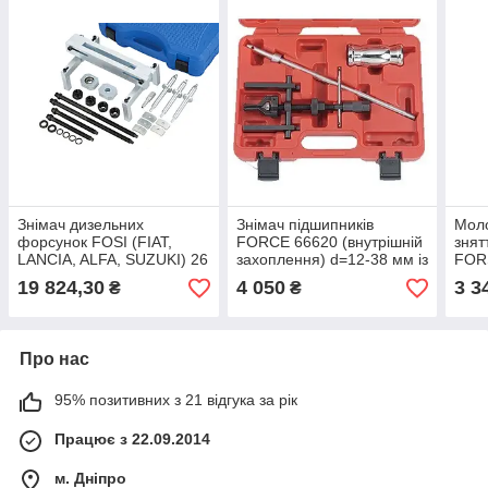
Знімач дизельних
Знімач підшипників
Моло
форсунок FOSI (FIAT,
FORCE 66620 (внутрішній
знят
LANCIA, ALFA, SUZUKI) 26
захоплення) d=12-38 мм із
FORS
пр. FORCE 926G1 26 пр.
зворотним молотком
змін
19 824,30
4 050
3 3
₴
₴
Про нас
95% позитивних з 21 відгука за рік
Працює з 22.09.2014
м. Дніпро