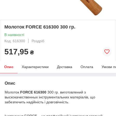
Молоток FORCE 616300 300 гр.
В наявності
Код: 616300
Роздріб
517,95
₴
Опис
Характеристики
Доставка
Оплата
Умови п
Опис
Молоток
FORCE 616300
300 гр. виготовлений з
выскокачественных інструментальних матеріалів, що
забезпечить надійність і довговічність.
Інструмент FORCE – це професійний інструмент здатний