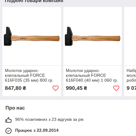
Подібні товари компанії
Молоток ударно-
Молоток ударно-
Набі
клепальный FORCE
клепальный FORCE
моло
616F035 (35 мм) 800 гр.
616F040 (40 мм) 1 060 гр.
робі
847,80
990,45
9 0
₴
₴
Про нас
96% позитивних з 23 відгуків за рік
Працює з 22.09.2014