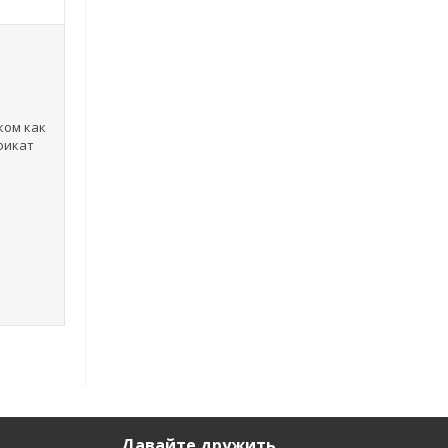
ком как
фикат
Давайте дружить