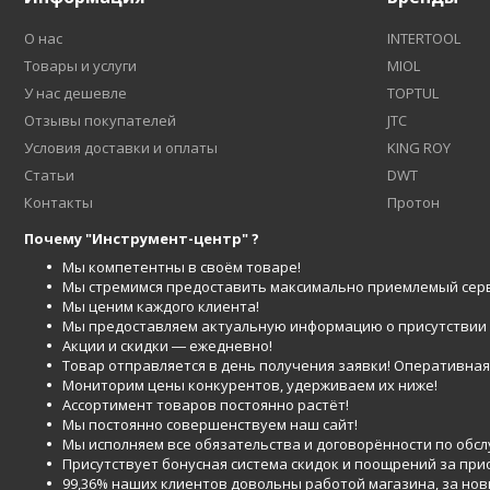
О нас
INTERTOOL
Товары и услуги
MIOL
У нас дешевле
TOPTUL
Отзывы покупателей
JTC
Условия доставки и оплаты
KING ROY
Статьи
DWT
Контакты
Протон
Почему "Инструмент-центр" ?
Мы компетентны в своём товаре!
Мы стремимся предоставить максимально приемлемый серв
Мы ценим каждого клиента!
Мы предоставляем актуальную информацию о присутствии то
Акции и скидки ― ежедневно!
Товар отправляется в день получения заявки! Оперативная 
Мониторим цены конкурентов, удерживаем их ниже!
Ассортимент товаров постоянно растёт!
Мы постоянно совершенствуем наш сайт!
Мы исполняем все обязательства и договорённости по обс
Присутствует бонусная система скидок и поощрений за при
99,36% наших клиентов довольны работой магазина, за но