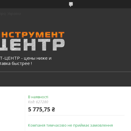
про, Україна
-ЦЕНТР - цены ниже и
тавка быстрее !
В наявності
Код:
627280
5 775,75 ₴
Компанія тимчасово не приймає замовлення