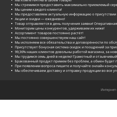
Мы компетентны в своём товаре!
Мы стремимся предоставить максимально приемлемый серв
Мы ценим каждого клиента!
Мы предоставляем актуальную информацию о присутствии то
Акции и скидки ― ежедневно!
Товар отправляется в день получения заявки! Оперативная 
Мониторим цены конкурентов, удерживаем их ниже!
Ассортимент товаров постоянно растёт!
Мы постоянно совершенствуем наш сайт!
Мы исполняем все обязательства и договорённости по обс
Присутствует бонусная система скидок и поощрений за при
99,36% наших клиентов довольны работой магазина, за но
Мы трудимся семь дней в неделю! Грамотный и отзывчивый
Бракованный продукт примем без проблем, а обмен будет
При появлении вопроса пишите и получайте онлайн консул
Мы обеспечиваем доставку и отправку продукции во все у