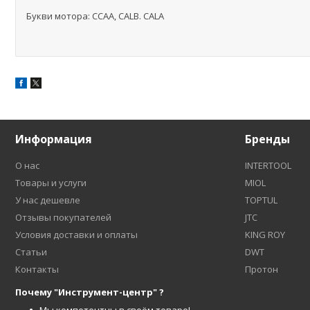
Букви мотора: ССАА, САLB. CALA
Информация
Бренды
О нас
INTERTOOL
Товары и услуги
MIOL
У нас дешевле
TOPTUL
Отзывы покупателей
JTC
Условия доставки и оплаты
KING ROY
Статьи
DWT
Контакты
Протон
Почему "Инструмент-центр" ?