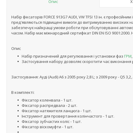
Опис
Х
Набір фіксаторів FORCE 913G7 AUDI, VW TFSI 13 ін. є професійни
пред'являються підвищені вимоги до витримуванню високих нав
забезпечує найкращі умови роботи при обслуговуванні автомоб
часом. Набір має міжнародний сертифікат DIN EN ISO 9001:2000.
Опис
Набір призначений для регулювання і установки фаз
ГРМ
Застосування набору дозволяє скоротити час виконання р
Застосування: Ауді (Audi) А6 з 2005 року 2,8 L; з 2009 року - Q5 3,2, A
В комплекті:
Фіксатор коленвала - 1 шт.
Фіксатор распредвала - 2 шт.
Фіксатор натяжителя ланцюга - 1 шт.
Інструмент для провертання колінчастого - 1 шт.
Фіксатор зубчастих коліс - 1 шт.
Фіксатор віскомуфти - 1 шт.