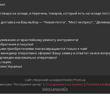
ис!
вара на складе, и перечень товаров, который есть на складе пост
доставка на Ваш выбор ― "Новая почта", "Мост-экспресс", "Деливер
луживанию и гарантийному ремонту инструмента!
обретения и покупки!
выми приобретениями они возвращаются только к нам!
 менеджер оперативно оформит Вашу заявку и ответит на все вопро
 проведён максимально оперативно!
ьтацию.
голки Украины!
Сайт створений на маркетплейсі
Prom.ua
Интернет-магазин "Инструмент-центр" |
Поскаржитися на контент
|
Політика конфід
Select Language
▼