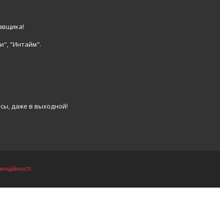
авщика!
и", "Интайм".
сы, даже в выходной!
енційності