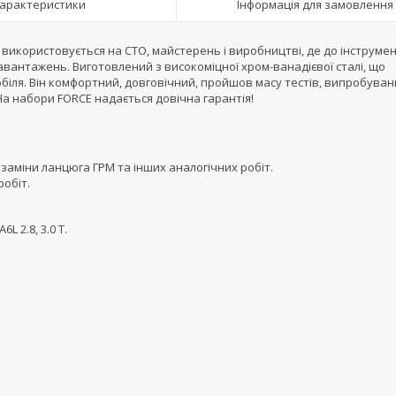
арактеристики
Інформація для замовлення
м і використовується на СТО, майстерень і виробництві, де до інструме
антажень. Виготовлений з високоміцної хром-ванадієвої сталі, що
іля. Він комфортний, довговічний, пройшов масу тестів, випробува
 На набори FORCE надається довічна гарантія!
, заміни ланцюга ГРМ та інших аналогічних робіт.
обіт.
6L 2.8, 3.0 Т.