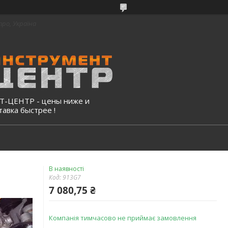
про, Україна
-ЦЕНТР - цены ниже и
тавка быстрее !
В наявності
Код:
913G7
7 080,75 ₴
Компанія тимчасово не приймає замовлення