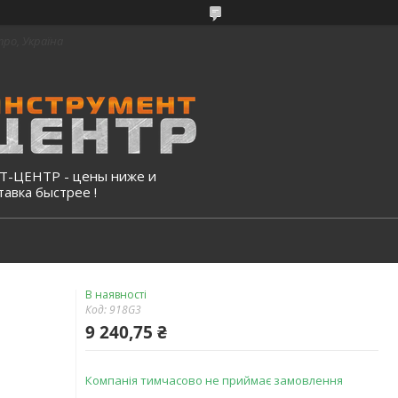
про, Україна
-ЦЕНТР - цены ниже и
тавка быстрее !
В наявності
Код:
918G3
9 240,75 ₴
Компанія тимчасово не приймає замовлення