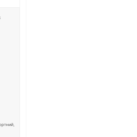
к
ортний,