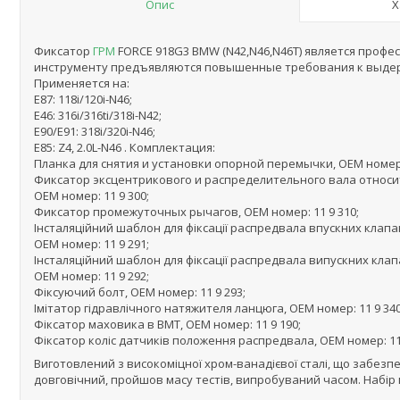
Опис
Х
Фиксатор
ГРМ
FORCE 918G3 BMW (N42,N46,N46T) является профес
инструменту предъявляются повышенные требования к выдер
Применяется на:
E87: 118i/120i-N46;
E46: 316i/316ti/318i-N42;
E90/E91: 318i/320i-N46;
E85: Z4, 2.0L-N46 . Комплектация:
Планка для снятия и установки опорной перемычки, OEM номер: 
Фиксатор эксцентрикового и распределительного вала относит
OEM номер: 11 9 300;
Фиксатор промежуточных рычагов, OEM номер: 11 9 310;
Інсталяційний шаблон для фіксації распредвала впускних клапан
ОЕМ номер: 11 9 291;
Інсталяційний шаблон для фіксації распредвала випускних клап
ОЕМ номер: 11 9 292;
Фіксуючий болт, ОЕМ номер: 11 9 293;
Імітатор гідравлічного натяжителя ланцюга, ОЕМ номер: 11 9 340
Фіксатор маховика в ВМТ, ОЕМ номер: 11 9 190;
Фіксатор коліс датчиків положення распредвала, ОЕМ номер: 11 
Виготовлений з високоміцної хром-ванадієвої сталі, що забезп
довговічний, пройшов масу тестів, випробуваний часом. Набір м