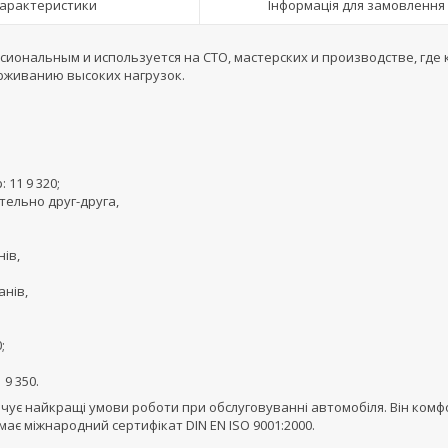
арактеристики
Інформація для замовлення
сиональным и используется на СТО, мастерских и производстве, где 
живанию высоких нагрузок.
11 9 320;
ельно друг-друга,
ів,
анів,
;
9 350.
ечує найкращі умови роботи при обслуговуванні автомобіля. Він комф
ає міжнародний сертифікат DIN EN ISO 9001:2000.