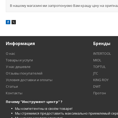
В нашому магазині ми запропонуємо Вам кращу ціну на оригіна
Информация
Бренды
О нас
INTERTOOL
Товары и услуги
MIOL
У нас дешевле
TOPTUL
Отзывы покупателей
JTC
Условия доставки и оплаты
KING ROY
Статьи
DWT
Контакты
Протон
Почему "Инструмент-центр" ?
Мы компетентны в своём товаре!
Мы стремимся предоставить максимально приемлемый серв