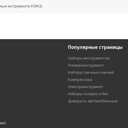
льні інструменти FORCE.
Популярные страницы
Наборы инструментов
Пневмоинструмент
Наборы гаечных ключей
Компрессора
Электроинтрумент
Наборы головок и бит
Домкраты автомобильные
ис!