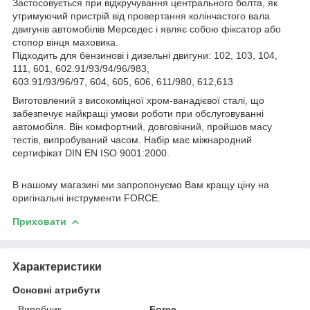
Застосовується при відкручування центрального болта, як
утримуючий пристрій від провертання колінчастого вала
двигунів автомобілів Мерседес і являє собою фіксатор або
стопор вінця маховика.
Підходить для бензинові і дизельні двигуни: 102, 103, 104,
111, 601, 602.91/93/94/96/983,
603.91/93/96/97, 604, 605, 606, 611/980, 612,613
Виготовлений з високоміцної хром-ванадієвої сталі, що
забезпечує найкращі умови роботи при обслуговуванні
автомобіля. Він комфортний, довговічний, пройшов масу
тестів, випробуваний часом. Набір має міжнародний
сертифікат DIN EN ISO 9001:2000.
В нашому магазині ми запропонуємо Вам кращу ціну на
оригінальні інструменти FORCE.
Приховати
Характеристики
Основні атрибути
Виробник
Force