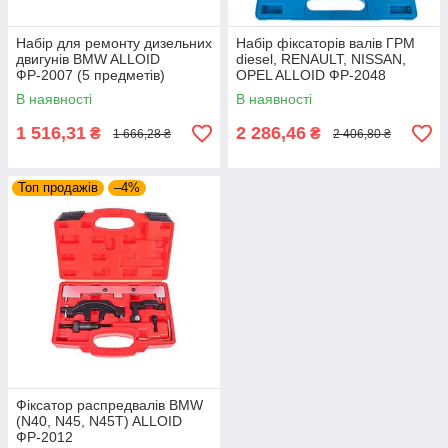
Набір для ремонту дизельних
Набір фіксаторів валів ГРМ
двигунів BMW ALLOID
diesel, RENAULT, NISSAN,
ФР-2007 (5 предметів)
OPEL ALLOID ФР-2048
В наявності
В наявності
1 516,31
2 286,46
₴
₴
1 666,28 ₴
2 406,80 ₴
Топ продажів
–4%
Фіксатор распредвалів BMW
(N40, N45, N45T) ALLOID
ФР-2012