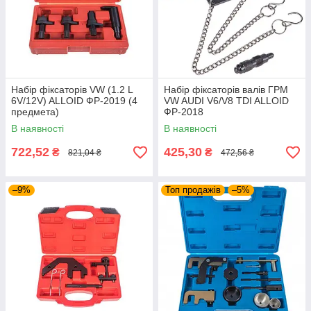
Набір фіксаторів VW (1.2 L
Набір фіксаторів валів ГРМ
6V/12V) ALLOID ФР-2019 (4
VW AUDI V6/V8 TDI ALLOID
предмета)
ФР-2018
В наявності
В наявності
722,52
425,30
₴
₴
821,04 ₴
472,56 ₴
–9%
Топ продажів
–5%