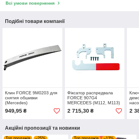
Всі умови повернення
Подібні товари компанії
Клин FORCE 9M0203 для
Фіксатор распредвала
Клю
снятия обшивки
FORCE 907G4
демо
(Mercedes)
MERCEDES (M112, M113)
насо
M21
949,95
2 715,30
2 3
₴
₴
Акційні пропозиції та новинки
Топ продажів
–25%
Топ продажів
–13%