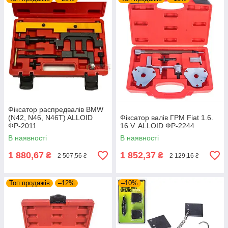
Фіксатор распредвалів BMW
(N42, N46, N46T) ALLOID
Фіксатор валів ГРМ Fiat 1.6.
ФР-2011
16 V. ALLOID ФР-2244
В наявності
В наявності
1 880,67
1 852,37
₴
₴
2 507,56 ₴
2 129,16 ₴
Топ продажів
–12%
–10%