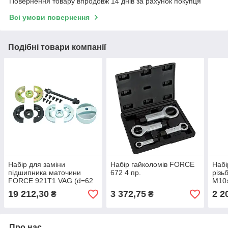
Повернення товару впродовж 14 днів за рахунок покупця
Всі умови повернення
Подібні товари компанії
Набір для заміни
Набір гайколомів FORCE
Набі
підшипника маточини
672 4 пр.
різ
FORCE 921T1 VAG (d=62
М10х
мм,66 мм, 72 мм) 21 пр.
19 212,30
3 372,75
2 2
₴
₴
Про нас