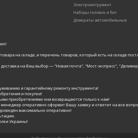
Электроинтрумент
Наборы головок и бит
Домкраты автомобильные
ис!
вара на складе, и перечень товаров, который есть на складе пост
доставка на Ваш выбор ― "Новая почта", "Мост-экспресс", "Деливер
луживанию и гарантийному ремонту инструмента!
обретения и покупки!
выми приобретениями они возвращаются только к нам!
 менеджер оперативно оформит Вашу заявку и ответит на все вопро
 проведён максимально оперативно!
ьтацию.
голки Украины!