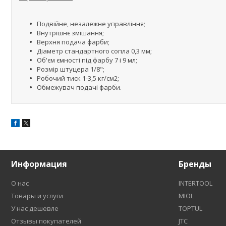
Подвійне, незалежне управління;
Внутрішнє змішання;
Верхня подача фарби;
Діаметр стандартного сопла 0,3 мм;
Об'єм ємності під фарбу 7 і 9 мл;
Розмір штуцера 1/8";
Робочий тиск 1-3,5 кг/см2;
Обмежувач подачі фарби.
Информация
Бренды
О нас
INTERTOOL
Товары и услуги
MIOL
У нас дешевле
TOPTUL
Отзывы покупателей
JTC