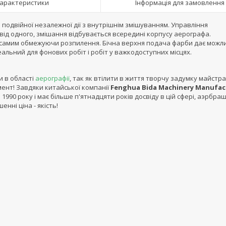
арактеристики
Інформація для замовлення
 подвійної незалежної дії з внутрішнім змішуванням. Управління
від одного, змішання відбувається всередині корпусу аерографа.
м самим обмежуючи розпилення. Бічна верхня подача фарби дає можл
альний для фонових робіт і робіт у важкодоступних місцях.
и в області
аерографії
, так як втілити в життя творчу задумку майстра
мент! Завдяки китайської компанії
Fenghua Bida Machinery Manufac
1990 року і має більше п'ятнадцяти років досвіду в цій сфері, аэрбра
нні ціна - якість!