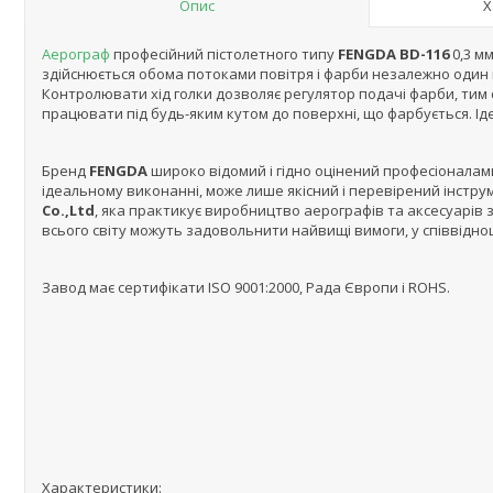
Опис
Х
Аерограф
професійний пістолетного типу
FENGDA BD-116
0,3 мм
здійснюється обома потоками повітря і фарби незалежно один 
Контролювати хід голки дозволяє регулятор подачі фарби, ти
працювати під будь-яким кутом до поверхні, що фарбується. Іде
Бренд
FENGDA
широко відомий і гідно оцінений професіоналам
ідеальному виконанні, може лише якісний і перевірений інстру
Co.,Ltd
, яка практикує виробництво аерографів та аксесуарів з 
всього світу можуть задовольнити найвищі вимоги, у співвідноше
Завод має сертифікати ISO 9001:2000, Рада Європи і ROHS.
Характеристики
: