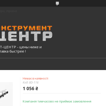
про, Україна
-ЦЕНТР - цены ниже и
тавка быстрее !
Немає в наявності
Код:
BD-116
1 056 ₴
Компанія тимчасово не приймає замовлення