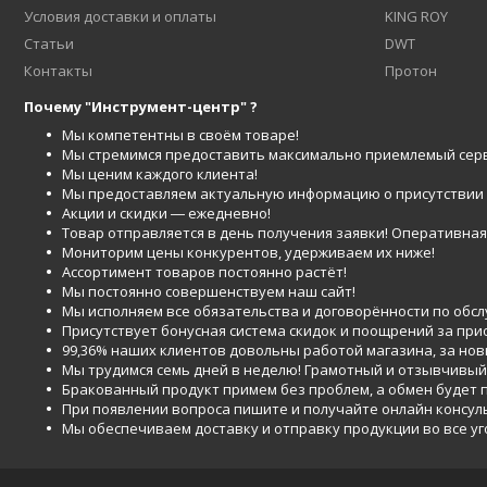
Условия доставки и оплаты
KING ROY
Статьи
DWT
Контакты
Протон
Почему "Инструмент-центр" ?
Мы компетентны в своём товаре!
Мы стремимся предоставить максимально приемлемый серв
Мы ценим каждого клиента!
Мы предоставляем актуальную информацию о присутствии то
Акции и скидки ― ежедневно!
Товар отправляется в день получения заявки! Оперативная 
Мониторим цены конкурентов, удерживаем их ниже!
Ассортимент товаров постоянно растёт!
Мы постоянно совершенствуем наш сайт!
Мы исполняем все обязательства и договорённости по обс
Присутствует бонусная система скидок и поощрений за при
99,36% наших клиентов довольны работой магазина, за но
Мы трудимся семь дней в неделю! Грамотный и отзывчивый
Бракованный продукт примем без проблем, а обмен будет
При появлении вопроса пишите и получайте онлайн консул
Мы обеспечиваем доставку и отправку продукции во все у