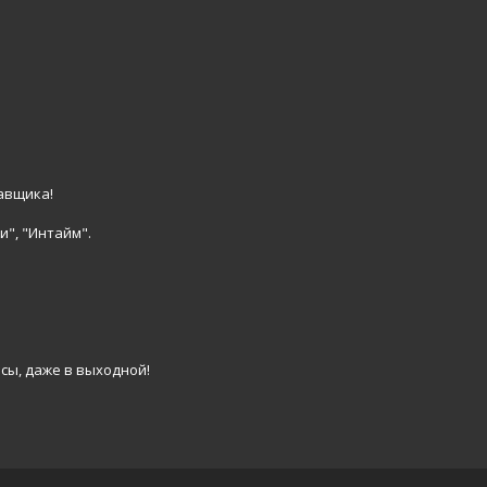
авщика!
и", "Интайм".
сы, даже в выходной!