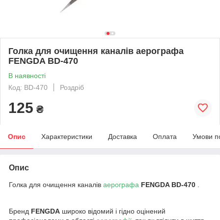
Голка для очищення каналів аерографа
FENGDA BD-470
В наявності
Код: BD-470
Роздріб
125
₴
Опис
Характеристики
Доставка
Оплата
Умови п
Опис
Голка для очищення каналів
аерографа
FENGDA BD-470
.
Бренд
FENGDA
широко відомий і гідно оцінений