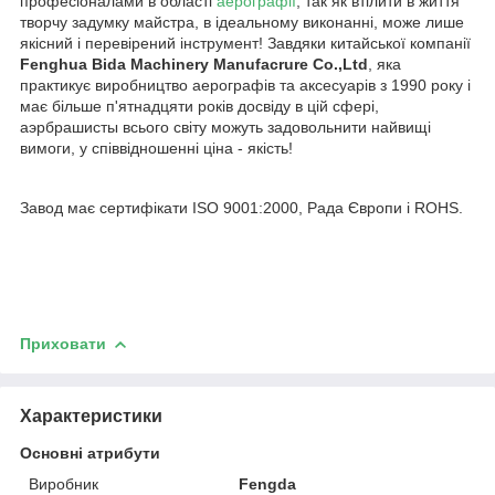
професіоналами в області
аерографії
, так як втілити в життя
творчу задумку майстра, в ідеальному виконанні, може лише
якісний і перевірений інструмент! Завдяки китайської компанії
Fenghua Bida Machinery Manufacrure Co.,Ltd
, яка
практикує виробництво аерографів та аксесуарів з 1990 року і
має більше п'ятнадцяти років досвіду в цій сфері,
аэрбрашисты всього світу можуть задовольнити найвищі
вимоги, у співвідношенні ціна - якість!
Завод має сертифікати ISO 9001:2000, Рада Європи і ROHS.
Приховати
Характеристики
Основні атрибути
Виробник
Fengda