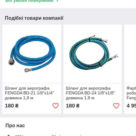
Всі умови повернення
Подібні товари компанії
Шланг для аерографа
Шланг для аерографа
Фарб
FENGDA BD-21 1/8"x1/4"
FENGDA BD-24 1/8"x1/8"
робо
довжина 1,8 м
довжина 1,8 м
Fen
180
180
4 9
₴
₴
Про нас