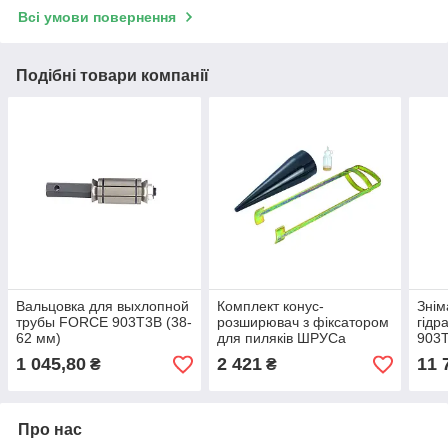
Всі умови повернення
Подібні товари компанії
Вальцовка для выхлопной
Комплект конус-
Знім
трубы FORCE 903T3B (38-
розширювач з фіксатором
гідр
62 мм)
для пиляків ШРУСа
903T
FORCE 903T1 3 пр.
1 045,80
2 421
11 
₴
₴
Про нас