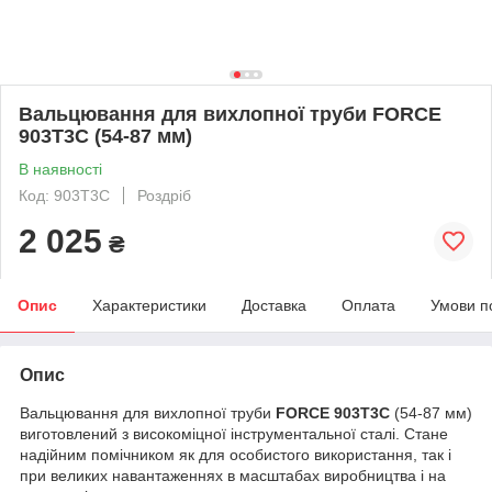
Вальцювання для вихлопної труби FORCE
903T3C (54-87 мм)
В наявності
Код: 903T3C
Роздріб
2 025
₴
Опис
Характеристики
Доставка
Оплата
Умови п
Опис
Вальцювання для вихлопної труби
FORCE 903T3C
(54-87 мм)
виготовлений з високоміцної інструментальної сталі. Стане
надійним помічником як для особистого використання, так і
при великих навантаженнях в масштабах виробництва і на