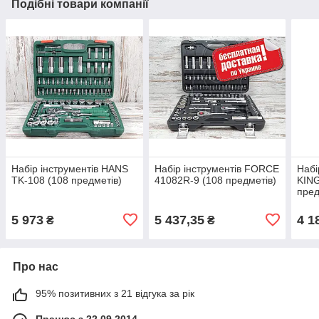
Подібні товари компанії
Набір інструментів HANS
Набір інструментів FORCE
Набі
TK-108 (108 предметів)
41082R-9 (108 предметів)
KIN
пред
5 973
5 437,35
4 1
₴
₴
Про нас
95% позитивних з 21 відгука за рік
Працює з 22.09.2014