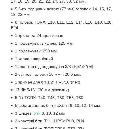
17, 18, 19, 20, 21, 22, 24, 27, 30, 32 мм.
5 6-гр. торцевих довгих (77 мм) головок: 14, 15, 17,
19, 22 мм.
8 головок TORX: E10, E11, E12, E14, E16, E18, E20,
E24
1 тріскачка 24-щелчковая
1 подовжувач з кулею: 125 мм.
1 подовжувач: 250 мм.
1 кардан шарнірний
1 адаптер під подовжувач 3/8"(F)x1/2"(M)
2 свічкові головки 16 мм. і 20.6 мм.
1 тримач для біт 1/2"(F)-5/16"(hex)
17 біт 5/16" (30 мм довжини)
5 біт TORX: T40, T45, T50, T55, T60
5 шестигранних біт (HEX): 7, 8, 10, 12, 14 мм.
3 шліцеві
біти
8, 10, 12 мм
2 хрестові біти (PHILLIPS): PH3, PH4
2 хрестові біти (POZIDRIV): PZ3, PZ4