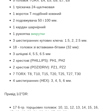
5 головок TORX: E4, E5, E6, E7, E8
1 тріскачка 24-щелчковая
1 вороток Т-подібний ковзний
2 подовжувача 50 і 100 мм.
1 кардан шарнірний
1 рукоятка
викрутки
3 шестигранних кутових ключа: 1.5, 2, 2.5 мм.
18 - головок зі вставками-бітами (32 мм):
3 шліцеві 4, 5.5, 6.5 мм
2 хрестові (PHILLIPS): PH1, PH2
2 хрестові (POZIDRIV): PZ1, PZ2
7 TORX: T8, T10, T15, T20, T25, T27, T30
4 шестигранних (HEX): 3, 4, 5, 6 мм.
Привід 1/2"DR:
17 6-гр. торцьових головок: 10, 11, 12, 13, 14, 15, 16,