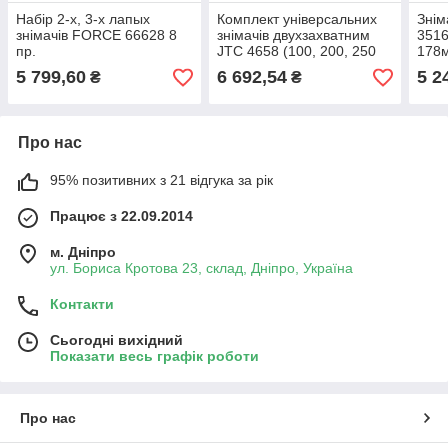
Набір 2-х, 3-х лапых
Комплект універсальних
Знім
знімачів FORCE 66628 8
знімачів двухзахватним
3516
пр.
JTC 4658 (100, 200, 250
178
мм)
5 799,60
6 692,54
5 2
₴
₴
Про нас
95% позитивних з 21 відгука за рік
Працює з 22.09.2014
м. Дніпро
ул. Бориса Кротова 23, склад, Дніпро, Україна
Контакти
Сьогодні вихідний
Показати весь графік роботи
Про нас