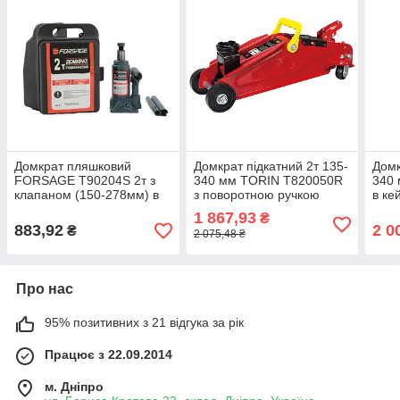
Домкрат пляшковий
Домкрат підкатний 2т 135-
Домк
FORSAGE T90204S 2т з
340 мм TORIN T820050R
340
клапаном (150-278мм) в
з поворотною ручкою
в кей
кейсі
1 867,93
₴
883,92
2 0
₴
2 075,48 ₴
Про нас
95% позитивних з 21 відгука за рік
Працює з 22.09.2014
м. Дніпро