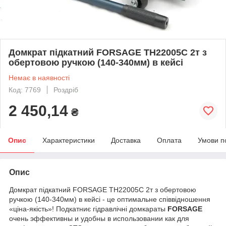
Домкрат підкатний FORSAGE TH22005C 2т з
обертовою ручкою (140-340мм) в кейсі
Немає в наявності
Код: 7769
Роздріб
2 450,14
₴
Опис
Характеристики
Доставка
Оплата
Умови п
Опис
Домкрат підкатний FORSAGE TH22005C 2т з обертовою
ручкою (140-340мм) в кейсі - це оптимальне співвідношення
«ціна-якість»! Подкатниє гідравлічні домкараты
FORSAGE
очень эффективны и удобны в использовании как для