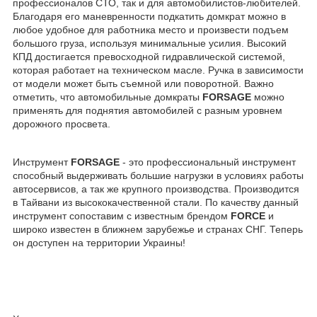
профессионалов СТО, так и для автомобилистов-любителей.
Благодаря его маневренности подкатить домкрат можно в
любое удобное для работника место и произвести подъем
большого груза, используя минимальные усилия. Высокий
КПД достигается превосходной гидравлической системой,
которая работает на техническом масле. Ручка в зависимости
от модели может быть съемной или поворотной. Важно
отметить, что автомобильные домкраты
FORSAGE
можно
применять для поднятия автомобилей с разным уровнем
дорожного просвета.
Инструмент
FORSAGE
- это профессиональный инструмент
способный выдерживать большие нагрузки в условиях работы
автосервисов, а так же крупного производства. Производится
в Тайвани из высококачественной стали. По качеству данный
инструмент сопоставим с известным брендом
FORCE
и
широко известен в ближнем зарубежье и странах СНГ. Теперь
он доступен на территории Украины!