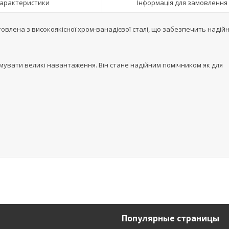
арактеристики
Інформація для замовлення
готовлена з високоякісної хром-ванадієвої сталі, що забезпечить надійні
мувати великі навантаження. Він стане надійним помічником як для
Популярные страницы