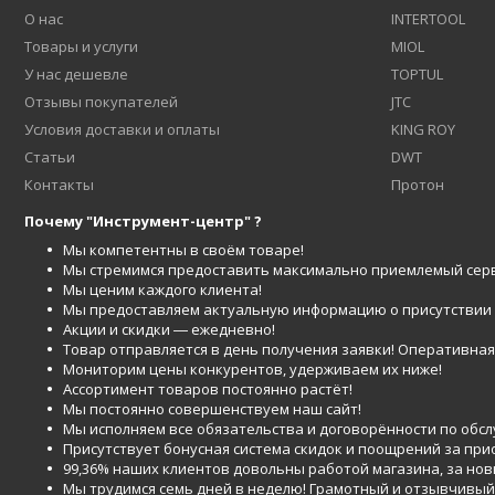
О нас
INTERTOOL
Товары и услуги
MIOL
У нас дешевле
TOPTUL
Отзывы покупателей
JTC
Условия доставки и оплаты
KING ROY
Статьи
DWT
Контакты
Протон
Почему "Инструмент-центр" ?
Мы компетентны в своём товаре!
Мы стремимся предоставить максимально приемлемый серв
Мы ценим каждого клиента!
Мы предоставляем актуальную информацию о присутствии то
Акции и скидки ― ежедневно!
Товар отправляется в день получения заявки! Оперативная 
Мониторим цены конкурентов, удерживаем их ниже!
Ассортимент товаров постоянно растёт!
Мы постоянно совершенствуем наш сайт!
Мы исполняем все обязательства и договорённости по обс
Присутствует бонусная система скидок и поощрений за при
99,36% наших клиентов довольны работой магазина, за но
Мы трудимся семь дней в неделю! Грамотный и отзывчивый