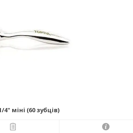
" міні (60 зубців)