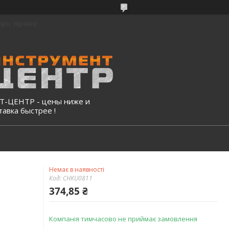
про, Україна
-ЦЕНТР - цены ниже и
тавка быстрее !
Немає в наявності
Код:
CHKU0811
374,85 ₴
Компанія тимчасово не приймає замовлення