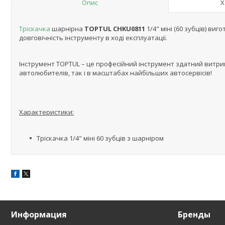
Опис
Х
Тріскачка
шарнірна
TOPTUL CHKU0811
1/4" міні (60 зубців) ви
довговічність інструменту в ході експлуатації.
Інструмент TOPTUL – це професійний інструмент здатний витри
автолюбителів, так і в масштабах найбільших автосервісів!
Характеристики:
Тріскачка 1/4" міні 60 зубців з шарніром
Информация
Бренды