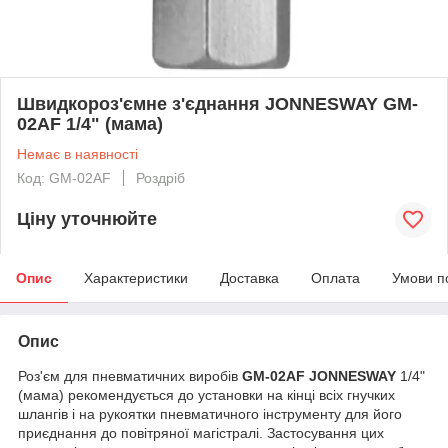
Швидкороз'ємне з'єднання JONNESWAY GM-
02AF 1/4" (мама)
Немає в наявності
Код: GM-02AF
Роздріб
Ціну уточнюйте
Опис
Характеристики
Доставка
Оплата
Умови п
Опис
Роз'єм для пневматичних виробів
GM-02AF JONNESWAY
1/4"
(мама) рекомендується до установки на кінці всіх гнучких
шлангів і на рукоятки пневматичного інструменту для його
приєднання до повітряної магістралі. Застосування цих