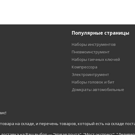
Популярные страницы
Наборы инструментов
Пневмоинструмент
Наборы гаечных ключей
Компрессора
Электроинтрумент
Наборы головок и бит
Домкраты автомобильные
ис!
вара на складе, и перечень товаров, который есть на складе пост
доставка на Ваш выбор ― "Новая почта", "Мост-экспресс", "Деливер