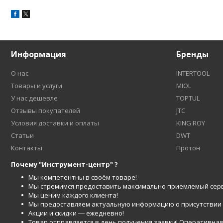
Информация
Бренды
О нас
INTERTOOL
Товары и услуги
MIOL
У нас дешевле
TOPTUL
Отзывы покупателей
JTC
Условия доставки и оплаты
KING ROY
Статьи
DWT
Контакты
Протон
Почему "Инструмент-центр" ?
Мы компетентны в своём товаре!
Мы стремимся предоставить максимально приемлемый серв
Мы ценим каждого клиента!
Мы предоставляем актуальную информацию о присутствии то
Акции и скидки ― ежедневно!
Товар отправляется в день получения заявки! Оперативная 