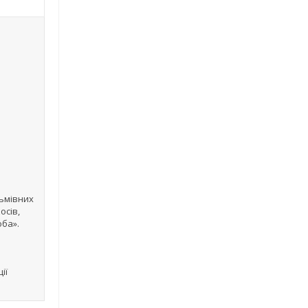
ьмівних
осів,
оба».
ії