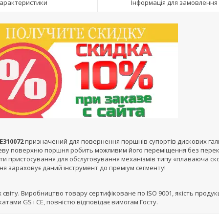
арактеристики
Інформація для замовлення
E310072
призначений для повернення поршнів супортів дискових гал
цеву поверхню поршня робить можливим його переміщення без перек
ти пристосування для обслуговування механізмів типу «плаваюча ск
ння зараховує даний інструмент до преміум сегменту!
 світу. Виробництво товару сертифіковане по ISO 9001, якість продукц
атами GS і СЕ, повністю відповідає вимогам Госту.