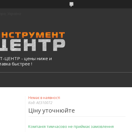
про, Україна
-ЦЕНТР - цены ниже и
тавка быстрее !
Немає в наявності
Код:
AE310072
Ціну уточнюйте
Компанія тимчасово не приймає замовлення