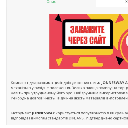
Опис
Х
Комплект для разжима циліндрів дискових гальм
JONNESWAY A
механізмів у вихідне положення. Велика площа впливу на тор
навіть при утрудненому його русі. Найзручніше використовува
Рекордна довговічність і відмінна якість матеріалів виготовле
Інструмент
JONNESWAY
користується популярністю в 80 країнах
відповідає вимогам стандартів DIN, ANSI, підтверджено сертифік