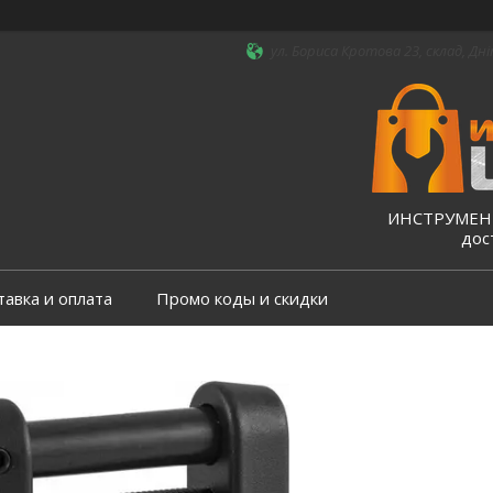
ул. Бориса Кротова 23, склад, Дні
ИНСТРУМЕНТ
дос
тавка и оплата
Промо коды и скидки