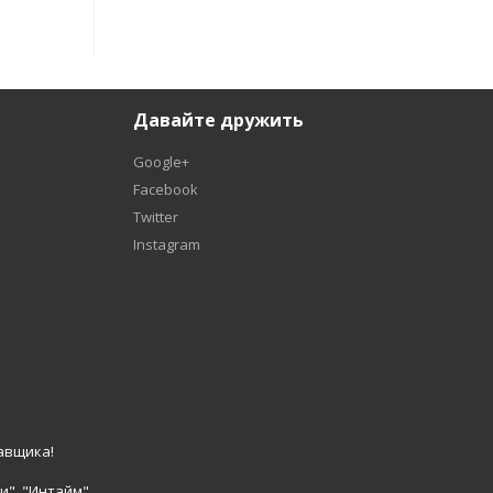
Давайте дружить
Google+
Facebook
Twitter
Instagram
авщика!
и", "Интайм".