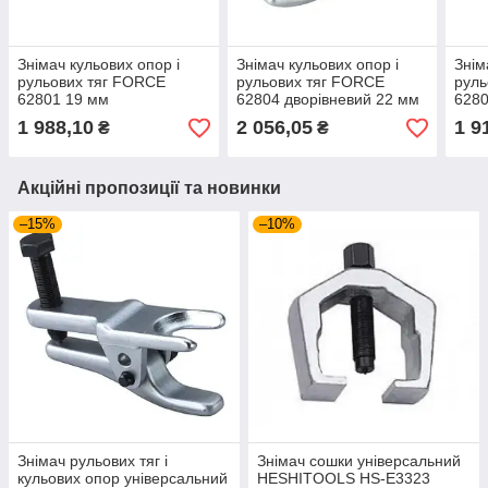
Знімач кульових опор і
Знімач кульових опор і
Знім
рульових тяг FORCE
рульових тяг FORCE
руль
62801 19 мм
62804 дворівневий 22 мм
6280
1 988,10
2 056,05
1 9
₴
₴
Акційні пропозиції та новинки
–15%
–10%
Знімач рульових тяг і
Знімач сошки універсальний
кульових опор універсальний
HESHITOOLS HS-E3323