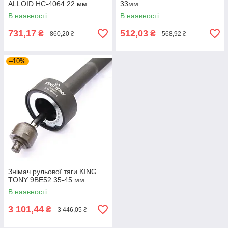
ALLOID НС-4064 22 мм
33мм
В наявності
В наявності
731,17
512,03
₴
₴
860,20 ₴
568,92 ₴
–10%
Знімач рульової тяги KING
TONY 9BE52 35-45 мм
В наявності
3 101,44
₴
3 446,05 ₴