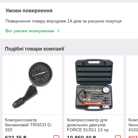
Умови повернення
Повернення товару впродовж 14 днів за рахунок покупця
Всі умови повернення
Подібні товари компанії
Компрессометр
Компрессометр для
Ком
бензиновий TRISCO G-
дизельних двигунів
бенз
320
FORCE 913G1 13 пр.
410
622,35
10 850,40
603
₴
₴