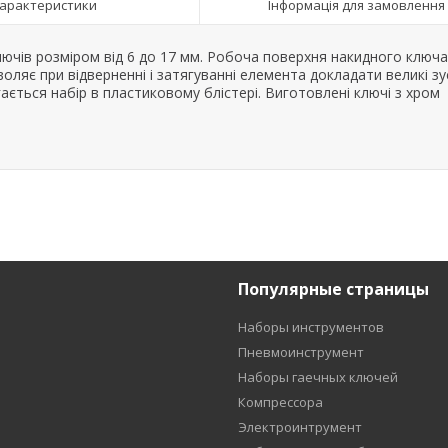
арактеристики
Інформація для замовлення
лючів розміром від 6 до 17 мм. Робоча поверхня накидного ключа
ляє при відверненні і затягуванні елемента докладати великі зу
ється набір в пластиковому блістері. Виготовлені ключі з хром
Популярные страницы
Наборы инструментов
Пневмоинструмент
Наборы гаечных ключей
Компрессора
Электроинтрумент