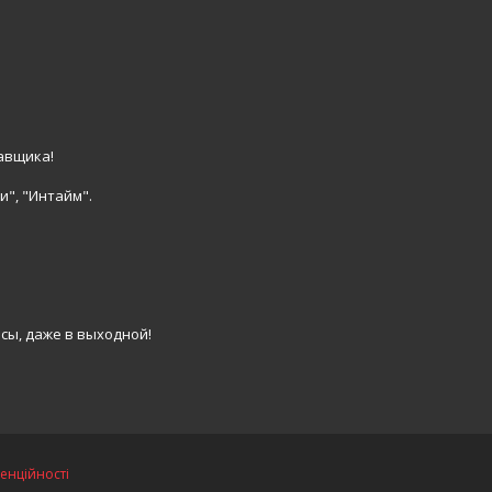
авщика!
и", "Интайм".
сы, даже в выходной!
енційності