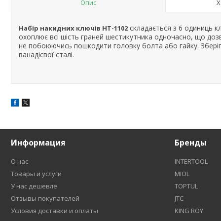
Опис
Х
складається з 6 одиниць к
Набір накидних ключів HT-1102
охоплює всі шість граней шестикутника одночасно, що дозво
не побоюючись пошкодити головку болта або гайку. Зберіга
ванадієвої сталі.
Информация
Бренды
О нас
INTERTOOL
Товары и услуги
MIOL
У нас дешевле
TOPTUL
Отзывы покупателей
JTC
Условия доставки и оплаты
KING ROY