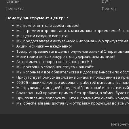
Статьи
DWT
Контакты
Протон
Почему "Инструмент-центр" ?
Мы компетентны в своём товаре!
Мы стремимся предоставить максимально приемлемый серв
Мы ценим каждого клиента!
Мы предоставляем актуальную информацию о присутствии то
Акции и скидки ― ежедневно!
Товар отправляется в день получения заявки! Оперативная 
Мониторим цены конкурентов, удерживаем их ниже!
Ассортимент товаров постоянно растёт!
Мы постоянно совершенствуем наш сайт!
Мы исполняем все обязательства и договорённости по обс
Присутствует бонусная система скидок и поощрений за при
99,36% наших клиентов довольны работой магазина, за но
Мы трудимся семь дней в неделю! Грамотный и отзывчивый
Бракованный продукт примем без проблем, а обмен будет
При появлении вопроса пишите и получайте онлайн консул
Мы обеспечиваем доставку и отправку продукции во все у