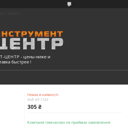
про, Україна
-ЦЕНТР - цены ниже и
тавка быстрее !
Немає в наявності
Код:
HT-1102
305 ₴
Компанія тимчасово не приймає замовлення