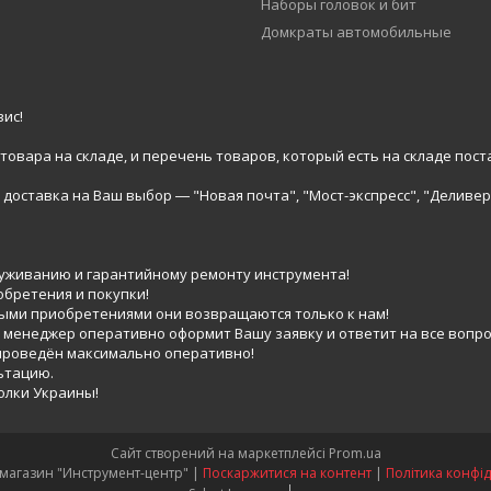
Наборы головок и бит
Домкраты автомобильные
ис!
вара на складе, и перечень товаров, который есть на складе пост
доставка на Ваш выбор ― "Новая почта", "Мост-экспресс", "Деливер
луживанию и гарантийному ремонту инструмента!
обретения и покупки!
выми приобретениями они возвращаются только к нам!
 менеджер оперативно оформит Вашу заявку и ответит на все вопро
 проведён максимально оперативно!
ьтацию.
голки Украины!
Сайт створений на маркетплейсі
Prom.ua
Интернет-магазин "Инструмент-центр" |
Поскаржитися на контент
|
Політика конфід