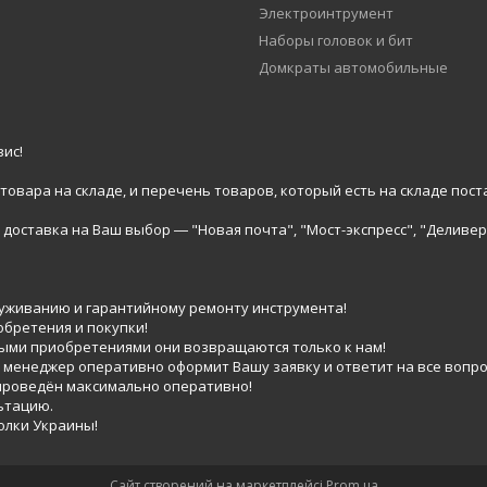
Электроинтрумент
Наборы головок и бит
Домкраты автомобильные
ис!
вара на складе, и перечень товаров, который есть на складе пост
доставка на Ваш выбор ― "Новая почта", "Мост-экспресс", "Деливер
луживанию и гарантийному ремонту инструмента!
обретения и покупки!
выми приобретениями они возвращаются только к нам!
 менеджер оперативно оформит Вашу заявку и ответит на все вопро
 проведён максимально оперативно!
ьтацию.
голки Украины!
Сайт створений на маркетплейсі
Prom.ua