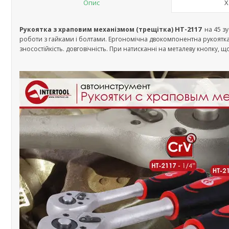
Опис
Х
HT-2117
Рукоятка з храповим механізмом (трещітка)
на 45 зу
роботи з гайками і болтами. Ергономічна двокомпонентна рукоятка,
зносостійкість. довговічність. При натисканні на металеву кнопку, що 