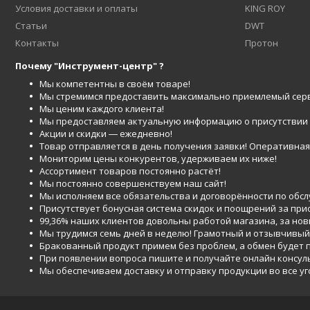
Условия доставки и оплаты
KING ROY
Статьи
DWT
Контакты
Протон
Почему "Инструмент-центр" ?
Мы компетентны в своём товаре!
Мы стремимся предоставить максимально приемлемый серв
Мы ценим каждого клиента!
Мы предоставляем актуальную информацию о присутствии то
Акции и скидки ― ежедневно!
Товар отправляется в день получения заявки! Оперативная 
Мониторим цены конкурентов, удерживаем их ниже!
Ассортимент товаров постоянно растёт!
Мы постоянно совершенствуем наш сайт!
Мы исполняем все обязательства и договорённости по обс
Присутствует бонусная система скидок и поощрений за при
99,36% наших клиентов довольны работой магазина, за но
Мы трудимся семь дней в неделю! Грамотный и отзывчивый
Бракованный продукт примем без проблем, а обмен будет
При появлении вопроса пишите и получайте онлайн консул
Мы обеспечиваем доставку и отправку продукции во все у