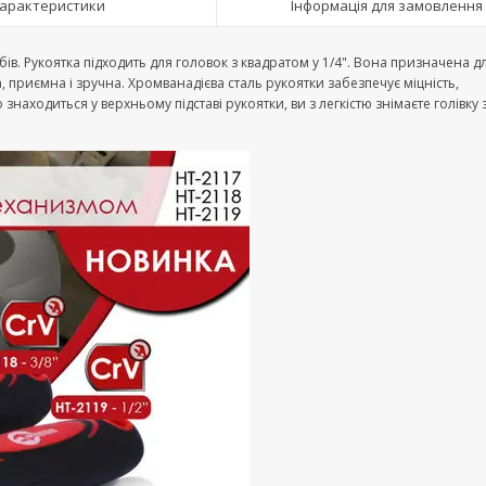
арактеристики
Інформація для замовлення
бів. Рукоятка підходить для головок з квадратом у 1/4". Вона призначена д
 приємна і зручна. Хромванадієва сталь рукоятки забезпечує міцність,
знаходиться у верхньому підставі рукоятки, ви з легкістю знімаєте голівку з