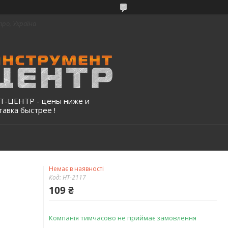
про, Україна
-ЦЕНТР - цены ниже и
тавка быстрее !
Немає в наявності
Код:
HT-2117
109 ₴
Компанія тимчасово не приймає замовлення