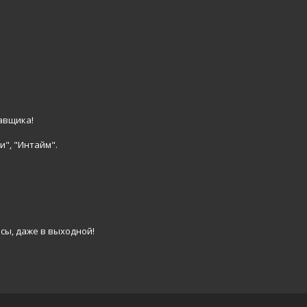
авщика!
и", "Интайм".
сы, даже в выходной!